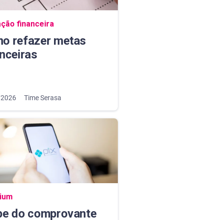
ação do blog
ção financeira
o refazer metas
anceiras
/2026
Time Serasa
ação do blog
ium
pe do comprovante