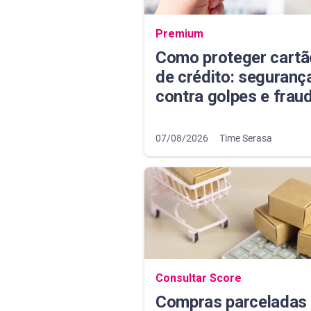
Navegação do blog
Premium
Como proteger cartã
de crédito: seguranç
contra golpes e frau
07/08/2026
Time Serasa
Navegação do blog
Consultar Score
Compras parceladas