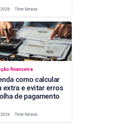
/2026
Time Serasa
ação do blog
ção financeira
enda como calcular
 extra e evitar erros
folha de pagamento
/2026
Time Serasa