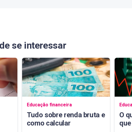
e se interessar
e 2026
e 2026
e 2026
e 2026
e 2026
e 2026
Navegação do blog
Naveg
Educação financeira
Educa
Tudo sobre renda bruta e
O q
como calcular
que