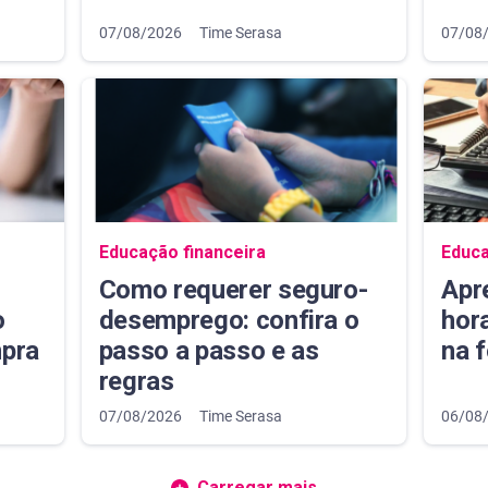
07/08/2026
Time Serasa
07/08
Navegação do blog
Naveg
Educação financeira
Educa
Como requerer seguro-
Apr
o
desemprego: confira o
hora
mpra
passo a passo e as
na 
regras
07/08/2026
Time Serasa
06/08
Carregar mais