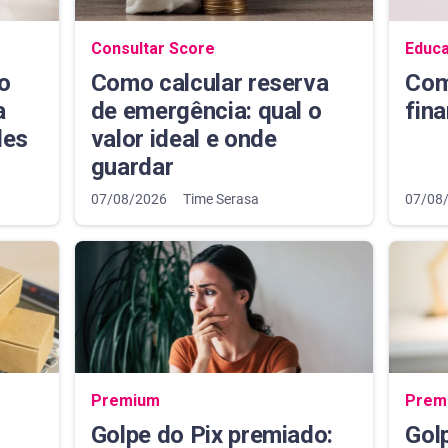
Navegação do blog
Naveg
Consultar Score
Educa
o
Como calcular reserva
Com
a
de emergência: qual o
fin
des
valor ideal e onde
guardar
07/08/2026
Time Serasa
07/08
Navegação do blog
Naveg
Premium
Prem
Golpe do Pix premiado:
Gol