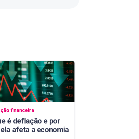
ação do blog
ção financeira
ue é deflação e por
 ela afeta a economia