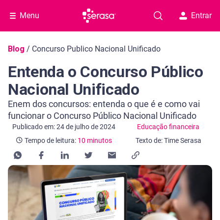
Menu
Entrar
Navegação do blog
Blog
/
Concurso Publico Nacional Unificado
Entenda o Concurso Público
Nacional Unificado
Enem dos concursos: entenda o que é e como vai
funcionar o Concurso Público Nacional Unificado
Categoria Educação financeira
Tempo de leitura: 10 minutos
Publicado em: 24 de julho de 2024
Educação financeira
Tempo de leitura:
10 minutos
Texto de: Time Serasa