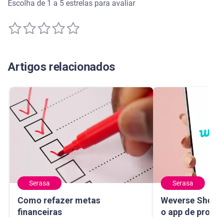
Escolha de 1 a 5 estrelas para avaliar
Artigos relacionados
Serasa
Serasa
Como refazer metas financeiras
Weverse Shop: c
Como refazer metas
Weverse Shop
financeiras
o app de prod