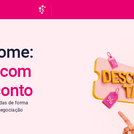
Nome:
s com
conto
idas de forma
 negociação