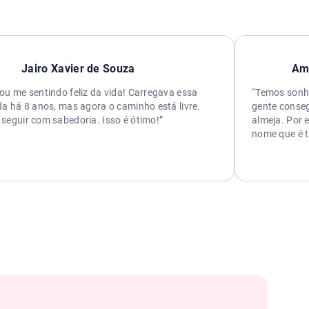
Jairo Xavier de Souza
Am
ou me sentindo feliz da vida! Carregava essa
“Temos sonho
da há 8 anos, mas agora o caminho está livre.
gente conseg
seguir com sabedoria. Isso é ótimo!”
almeja. Por 
nome que é 