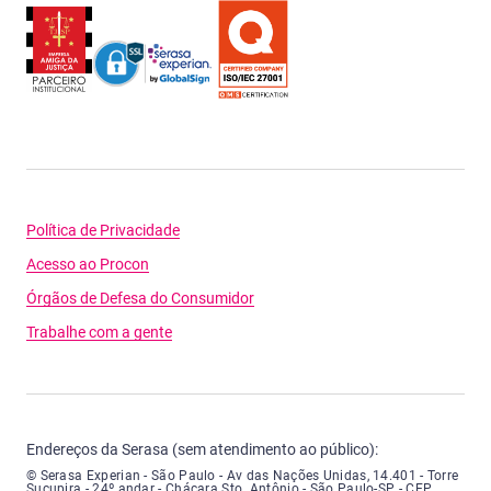
Política de Privacidade
Acesso ao Procon
Órgãos de Defesa do Consumidor
Trabalhe com a gente
Endereços da Serasa (sem atendimento ao público):
Serasa Experian - São Paulo - Endereço: Avenida das Nações Unidas, núme
© Serasa Experian - São Paulo - Av das Nações Unidas, 14.401 - Torre
Sucupira - 24º andar - Chácara Sto. Antônio - São Paulo-SP - CEP