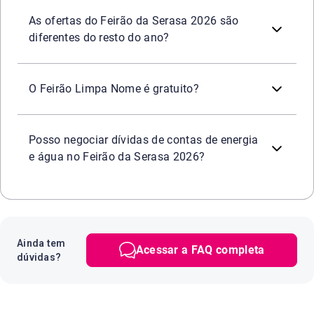
Oportunidade de negociar dívidas de diversos segmentos c
Sim. Durante o período do Feirão Limpa Nome da Serasa,
Praticidade e segurança
em todos os canais oficiais da 
As ofertas do Feirão da Serasa 2026 são
diferentes do resto do ano?
Sim. Participar do
é
totalmente grat
Feirão Serasa Limpa Nome
O Feirão Limpa Nome é gratuito?
Sim. Durante o Feirão ou a qualquer momento é possível
Posso negociar dívidas de contas de energia
e água no Feirão da Serasa 2026?
Ainda tem
Acessar a FAQ completa
dúvidas?