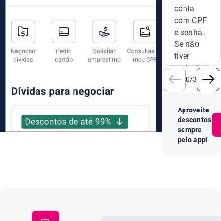
conta
com CPF
e senha.
Se não
tiver
cadastro,
crie um
0
/
3
novo na
hora.
Aproveite
descontos
sempre
pelo app!