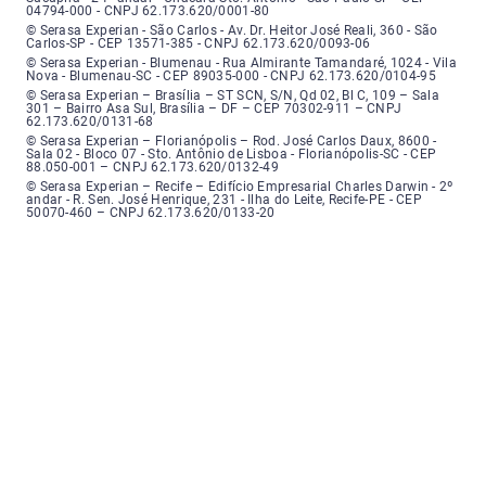
04794-000 - CNPJ 62.173.620/0001-80
Serasa Experian - São Carlos - Endereço: Avenida Doutor Heitor José Real
© Serasa Experian - São Carlos - Av. Dr. Heitor José Reali, 360 - São
Carlos-SP - CEP 13571-385 - CNPJ 62.173.620/0093-06
Serasa Experian - Blumenau - Endereço: Rua Almirante Tamandaré, número
© Serasa Experian - Blumenau - Rua Almirante Tamandaré, 1024 - Vila
Nova - Blumenau-SC - CEP 89035-000 - CNPJ 62.173.620/0104-95
Serasa Experian - Brasília, Endereço: Setor Comercial Norte, sem número, e
© Serasa Experian – Brasília – ST SCN, S/N, Qd 02, Bl C, 109 – Sala
301 – Bairro Asa Sul, Brasília – DF – CEP 70302-911 – CNPJ
62.173.620/0131-68
Serasa Experian - Florianópolis, Endereço: Rodovia José Carlos, número 8
© Serasa Experian – Florianópolis – Rod. José Carlos Daux, 8600 -
Sala 02 - Bloco 07 - Sto. Antônio de Lisboa - Florianópolis-SC - CEP
88.050-001 – CNPJ 62.173.620/0132-49
Serasa Experian - Recife, Endereço: Edifício Empresarial Charles Darwin,
© Serasa Experian – Recife – Edifício Empresarial Charles Darwin - 2º
andar - R. Sen. José Henrique, 231 - Ilha do Leite, Recife-PE - CEP
50070-460 – CNPJ 62.173.620/0133-20