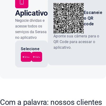
Aplicativo
Escaneie
o QR
Serasa
Negocie dívidas e
code
acesse todos os
serviços da Serasa
Aponte sua câmera para o
no aplicativo
QR Code para acessar o
oficial. Gratuito e
aplicativo.
100% seguro.
Selecione
a loja do
seu
celular:
Com a palavra: nossos clientes