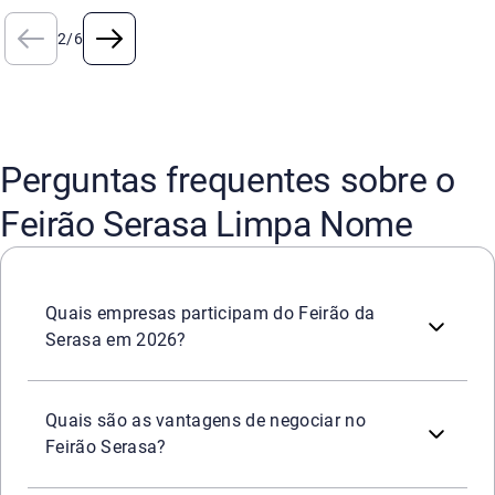
2
/
6
Perguntas frequentes sobre o
Feirão Serasa Limpa Nome
São
mais de 2.200 empresas
que participarão do Feirão 
Quais empresas participam do Feirão da
Serasa em 2026?
Durante o Feirão, ficam disponíveis as
melhores condiçõ
Mais de
2.200 empresas
parceiras
para negociar;
Quais são as vantagens de negociar no
Descontos de até 99%
e parcelamento facilitado;
Feirão Serasa?
Possibilidade de
limpar o nome na hora
pagando dívidas 