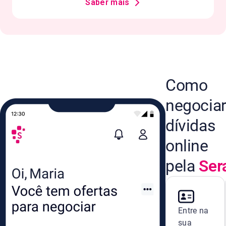
Saber mais
Como
negocia
dívidas
online
pela
Ser
Entre na
sua