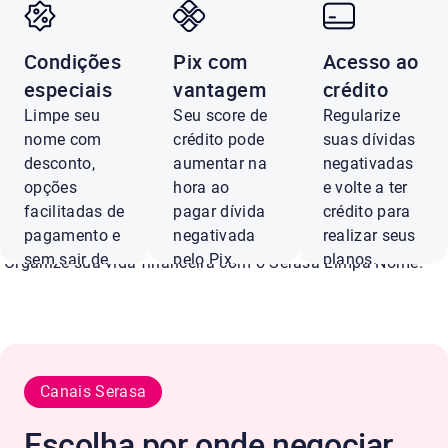
Condições
Pix com
Acesso ao
Negocie dívidas
especiais
vantagem
crédito
Limpe seu
Seu score de
Regularize
Recovery com até
nome com
crédito pode
suas dívidas
desconto,
aumentar na
negativadas
opções
hora ao
e volte a ter
de desconto
facilitadas de
pagar dívida
crédito para
pagamento e
negativada
realizar seus
sem sair de
pelo Pix.
planos.
Organize sua vida financeira com o Serasa Limpa Nome.
casa.
Pagar
Ver
com Pix
ofertas
Negociar
agora
Canais Serasa
Conferir ofertas
Escolha por onde negociar