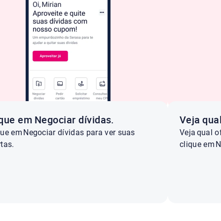
ique em Negociar dívidas.
Veja qua
que em Negociar dívidas para ver suas
Veja qual o
rtas.
clique em 