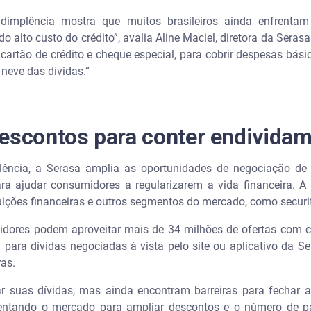
dimplência mostra que muitos brasileiros ainda enfrentam 
o alto custo do crédito”, avalia Aline Maciel, diretora da Sera
 cartão de crédito e cheque especial, para cobrir despesas bási
 neve das dívidas.”
descontos para conter endivida
ncia, a Serasa amplia as oportunidades de negociação de d
ra ajudar consumidores a regularizarem a vida financeira. 
ituições financeiras e outros segmentos do mercado, como securit
idores podem aproveitar mais de 34 milhões de ofertas com 
para dívidas negociadas à vista pelo site ou aplicativo da 
ras.
r suas dívidas, mas ainda encontram barreiras para fechar 
ntando o mercado para ampliar descontos e o número de par