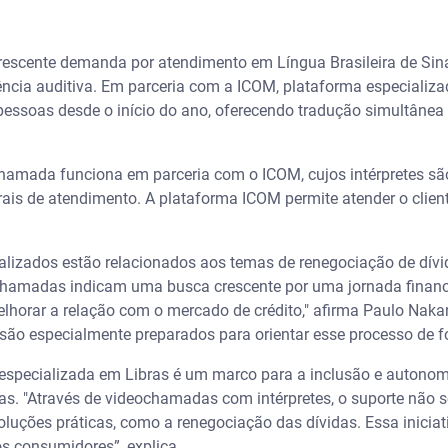
rescente demanda por atendimento em Língua Brasileira de Sinai
ncia auditiva. Em parceria com a ICOM, plataforma especializad
 pessoas desde o início do ano, oferecendo tradução simultânea
hamada funciona em parceria com o ICOM, cujos intérpretes são
rais de atendimento. A plataforma ICOM permite atender o clien
lizados estão relacionados aos temas de renegociação de dívi
chamadas indicam uma busca crescente por uma jornada financ
elhorar a relação com o mercado de crédito," afirma Paulo Naka
 são especialmente preparados para orientar esse processo de f
especializada em Libras é um marco para a inclusão e autonom
as. "Através de videochamadas com intérpretes, o suporte não s
uções práticas, como a renegociação das dívidas. Essa inicia
s consumidores”, explica.