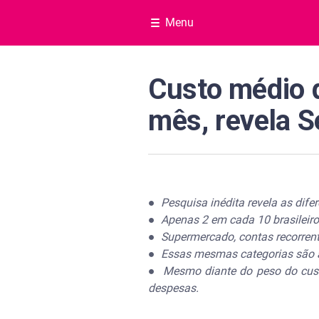
Menu
Custo médio d
mês, revela S
●
Pesquisa inédita revela as dife
●
Apenas 2 em cada 10 brasileiro
●
Supermercado, contas recorre
●
Essas mesmas categorias são a
●
Mesmo diante do peso do cust
despesas.