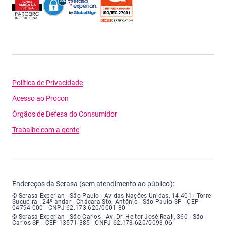
Política de Privacidade
Acesso ao Procon
Órgãos de Defesa do Consumidor
Trabalhe com a gente
Endereços da Serasa (sem atendimento ao público):
Serasa Experian - São Paulo - Endereço: Avenida das Nações Unidas, núme
© Serasa Experian - São Paulo - Av das Nações Unidas, 14.401 - Torre
Sucupira - 24º andar - Chácara Sto. Antônio - São Paulo-SP - CEP
04794-000 - CNPJ 62.173.620/0001-80
Serasa Experian - São Carlos - Endereço: Avenida Doutor Heitor José Real
© Serasa Experian - São Carlos - Av. Dr. Heitor José Reali, 360 - São
Carlos-SP - CEP 13571-385 - CNPJ 62.173.620/0093-06