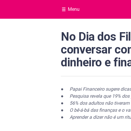
Menu
No Dia dos Fi
conversar co
dinheiro e fi
●
Papai Financeiro sugere dicas
●
Pesquisa revela que 19% dos
●
56% dos adultos não tiveram 
●
O bê-á-bá das finanças e o va
●
Aprender a dizer não é um ritu