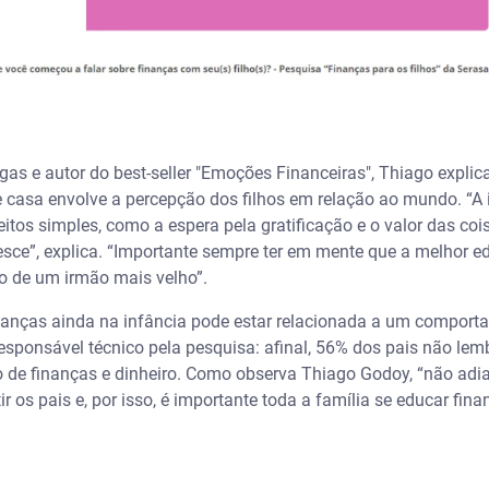
gas e autor do best-seller "Emoções Financeiras", Thiago expl
e casa envolve a percepção dos filhos em relação ao mundo. “A 
os simples, como a espera pela gratificação e o valor das coi
sce”, explica. “Importante sempre ter em mente que a melhor e
 de um irmão mais velho”.
finanças ainda na infância pode estar relacionada a um comportam
esponsável técnico pela pesquisa: afinal, 56% dos pais não lem
o de finanças e dinheiro. Como observa Thiago Godoy, “não adi
tir os pais e, por isso, é importante toda a família se educar fin