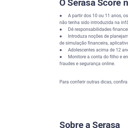
O Serasa Score n
●
A partir dos 10 ou 11 anos, o
não tenha sido introduzida na inf
●
Dê responsabilidades financei
●
Introduza noções de planejam
de simulação financeira, aplicati
●
Adolescentes acima de 12 ano
●
Monitore a conta do filho e 
fraudes e segurança online.
Para conferir outras dicas, confira
Sobre a Serasa