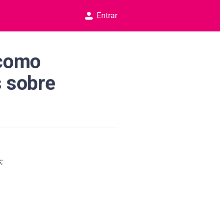
Entrar
 como
s sobre
;