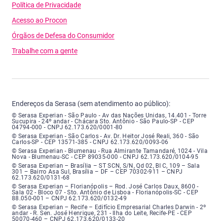
Política de Privacidade
Acesso ao Procon
Órgãos de Defesa do Consumidor
Trabalhe com a gente
Endereços da Serasa (sem atendimento ao público):
Serasa Experian - São Paulo - Endereço: Avenida das Nações Unidas, núme
© Serasa Experian - São Paulo - Av das Nações Unidas, 14.401 - Torre
Sucupira - 24º andar - Chácara Sto. Antônio - São Paulo-SP - CEP
04794-000 - CNPJ 62.173.620/0001-80
Serasa Experian - São Carlos - Endereço: Avenida Doutor Heitor José Real
© Serasa Experian - São Carlos - Av. Dr. Heitor José Reali, 360 - São
Carlos-SP - CEP 13571-385 - CNPJ 62.173.620/0093-06
Serasa Experian - Blumenau - Endereço: Rua Almirante Tamandaré, número
© Serasa Experian - Blumenau - Rua Almirante Tamandaré, 1024 - Vila
Nova - Blumenau-SC - CEP 89035-000 - CNPJ 62.173.620/0104-95
Serasa Experian - Brasília, Endereço: Setor Comercial Norte, sem número, e
© Serasa Experian – Brasília – ST SCN, S/N, Qd 02, Bl C, 109 – Sala
301 – Bairro Asa Sul, Brasília – DF – CEP 70302-911 – CNPJ
62.173.620/0131-68
Serasa Experian - Florianópolis, Endereço: Rodovia José Carlos, número 8
© Serasa Experian – Florianópolis – Rod. José Carlos Daux, 8600 -
Sala 02 - Bloco 07 - Sto. Antônio de Lisboa - Florianópolis-SC - CEP
88.050-001 – CNPJ 62.173.620/0132-49
Serasa Experian - Recife, Endereço: Edifício Empresarial Charles Darwin,
© Serasa Experian – Recife – Edifício Empresarial Charles Darwin - 2º
andar - R. Sen. José Henrique, 231 - Ilha do Leite, Recife-PE - CEP
50070-460 – CNPJ 62.173.620/0133-20