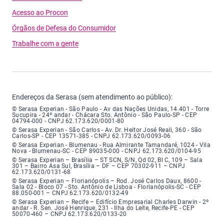
Acesso ao Procon
Órgãos de Defesa do Consumidor
Trabalhe com a gente
Endereços da Serasa (sem atendimento ao público):
Serasa Experian - São Paulo - Endereço: Avenida das Nações Unidas, núme
© Serasa Experian - São Paulo - Av das Nações Unidas, 14.401 - Torre
Sucupira - 24º andar - Chácara Sto. Antônio - São Paulo-SP - CEP
04794-000 - CNPJ 62.173.620/0001-80
Serasa Experian - São Carlos - Endereço: Avenida Doutor Heitor José Real
© Serasa Experian - São Carlos - Av. Dr. Heitor José Reali, 360 - São
Carlos-SP - CEP 13571-385 - CNPJ 62.173.620/0093-06
Serasa Experian - Blumenau - Endereço: Rua Almirante Tamandaré, número
© Serasa Experian - Blumenau - Rua Almirante Tamandaré, 1024 - Vila
Nova - Blumenau-SC - CEP 89035-000 - CNPJ 62.173.620/0104-95
Serasa Experian - Brasília, Endereço: Setor Comercial Norte, sem número, e
© Serasa Experian – Brasília – ST SCN, S/N, Qd 02, Bl C, 109 – Sala
301 – Bairro Asa Sul, Brasília – DF – CEP 70302-911 – CNPJ
62.173.620/0131-68
Serasa Experian - Florianópolis, Endereço: Rodovia José Carlos, número 8
© Serasa Experian – Florianópolis – Rod. José Carlos Daux, 8600 -
Sala 02 - Bloco 07 - Sto. Antônio de Lisboa - Florianópolis-SC - CEP
88.050-001 – CNPJ 62.173.620/0132-49
Serasa Experian - Recife, Endereço: Edifício Empresarial Charles Darwin,
© Serasa Experian – Recife – Edifício Empresarial Charles Darwin - 2º
andar - R. Sen. José Henrique, 231 - Ilha do Leite, Recife-PE - CEP
50070-460 – CNPJ 62.173.620/0133-20