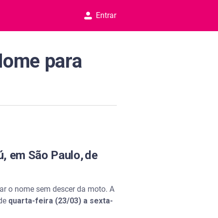
Entrar
 Nome para
ú, em São Paulo, de
mpar o nome sem descer da moto. A
de
quarta-feira (23/03) a sexta-