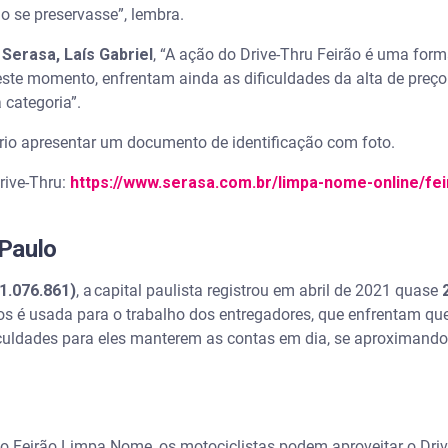
ão se preservasse”, lembra.
 Serasa, Laís Gabriel
, “A ação do Drive-Thru Feirão é uma for
neste momento, enfrentam ainda as dificuldades da alta de pre
 categoria”.
ário apresentar um documento de identificação com foto.
rive-Thru:
https://www.serasa.com.br/limpa-nome-online/fei
Paulo
(1.076.861)
, a capital paulista registrou em abril de 2021 quase
los é usada para o trabalho dos entregadores, que enfrentam q
uldades para eles manterem as contas em dia, se aproximando
o Feirão Limpa Nome, os motociclistas podem aproveitar o Driv