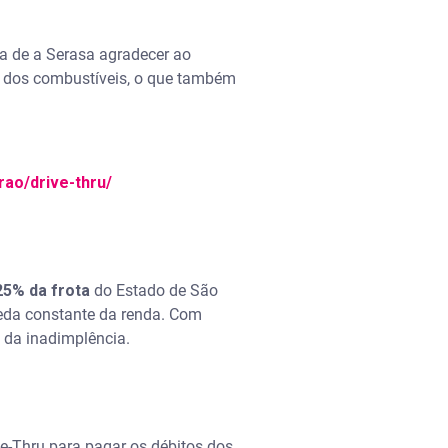
ma de a Serasa agradecer ao
ço dos combustíveis, o que também
rao/drive-thru/
25% da frota
do Estado de São
ueda constante da renda. Com
 da inadimplência.
e-Thru para pagar os débitos dos