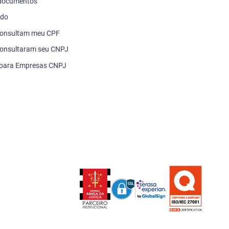
 documentos
ado
consultam meu CPF
onsultaram seu CNPJ
 para Empresas CNPJ