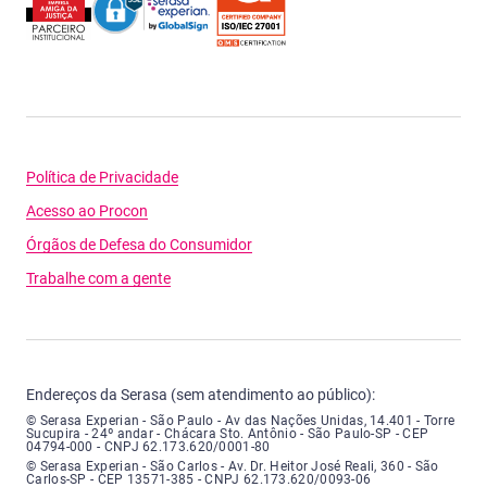
Política de Privacidade
Acesso ao Procon
Órgãos de Defesa do Consumidor
Trabalhe com a gente
Endereços da Serasa (sem atendimento ao público):
Serasa Experian - São Paulo - Endereço: Avenida das Nações Unidas, núme
© Serasa Experian - São Paulo - Av das Nações Unidas, 14.401 - Torre
Sucupira - 24º andar - Chácara Sto. Antônio - São Paulo-SP - CEP
04794-000 - CNPJ 62.173.620/0001-80
Serasa Experian - São Carlos - Endereço: Avenida Doutor Heitor José Real
© Serasa Experian - São Carlos - Av. Dr. Heitor José Reali, 360 - São
Carlos-SP - CEP 13571-385 - CNPJ 62.173.620/0093-06