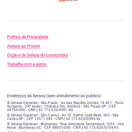
Política de Privacidade
Acesso ao Procon
Órgãos de Defesa do Consumidor
Trabalhe com a gente
Endereços da Serasa (sem atendimento ao público):
Serasa Experian - São Paulo - Endereço: Avenida das Nações Unidas, núme
© Serasa Experian - São Paulo - Av das Nações Unidas, 14.401 - Torre
Sucupira - 24º andar - Chácara Sto. Antônio - São Paulo-SP - CEP
04794-000 - CNPJ 62.173.620/0001-80
Serasa Experian - São Carlos - Endereço: Avenida Doutor Heitor José Real
© Serasa Experian - São Carlos - Av. Dr. Heitor José Reali, 360 - São
Carlos-SP - CEP 13571-385 - CNPJ 62.173.620/0093-06
Serasa Experian - Blumenau - Endereço: Rua Almirante Tamandaré, número
© Serasa Experian - Blumenau - Rua Almirante Tamandaré, 1024 - Vila
Nova - Blumenau-SC - CEP 89035-000 - CNPJ 62.173.620/0104-95