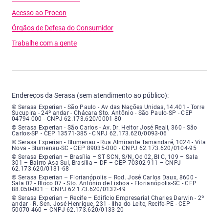
Acesso ao Procon
Órgãos de Defesa do Consumidor
Trabalhe com a gente
Endereços da Serasa (sem atendimento ao público):
Serasa Experian - São Paulo - Endereço: Avenida das Nações Unidas, núme
© Serasa Experian - São Paulo - Av das Nações Unidas, 14.401 - Torre
Sucupira - 24º andar - Chácara Sto. Antônio - São Paulo-SP - CEP
04794-000 - CNPJ 62.173.620/0001-80
Serasa Experian - São Carlos - Endereço: Avenida Doutor Heitor José Real
© Serasa Experian - São Carlos - Av. Dr. Heitor José Reali, 360 - São
Carlos-SP - CEP 13571-385 - CNPJ 62.173.620/0093-06
Serasa Experian - Blumenau - Endereço: Rua Almirante Tamandaré, número
© Serasa Experian - Blumenau - Rua Almirante Tamandaré, 1024 - Vila
Nova - Blumenau-SC - CEP 89035-000 - CNPJ 62.173.620/0104-95
Serasa Experian - Brasília, Endereço: Setor Comercial Norte, sem número, e
© Serasa Experian – Brasília – ST SCN, S/N, Qd 02, Bl C, 109 – Sala
301 – Bairro Asa Sul, Brasília – DF – CEP 70302-911 – CNPJ
62.173.620/0131-68
Serasa Experian - Florianópolis, Endereço: Rodovia José Carlos, número 8
© Serasa Experian – Florianópolis – Rod. José Carlos Daux, 8600 -
Sala 02 - Bloco 07 - Sto. Antônio de Lisboa - Florianópolis-SC - CEP
88.050-001 – CNPJ 62.173.620/0132-49
Serasa Experian - Recife, Endereço: Edifício Empresarial Charles Darwin,
© Serasa Experian – Recife – Edifício Empresarial Charles Darwin - 2º
andar - R. Sen. José Henrique, 231 - Ilha do Leite, Recife-PE - CEP
50070-460 – CNPJ 62.173.620/0133-20