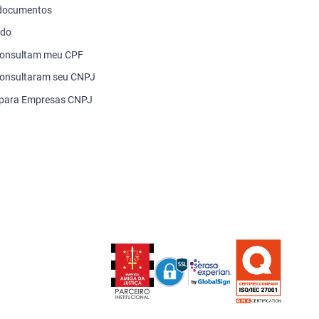
 documentos
ado
consultam meu CPF
onsultaram seu CNPJ
 para Empresas CNPJ