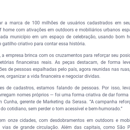
ar a marca de 100 milhões de usuários cadastrados em seu
f home com ativações em outdoors e mobiliários urbanos espa
 cada município em um espaço de celebração, usando bom hum
atilho criativo para contar essa história.
, a empresa brinca com os cruzamentos para reforçar seu p
ajetórias financeiras reais. As peças destacam, de forma l
ões de pessoas espalhadas pelo país, agora reunidas nas ruas,
e, organizar a vida financeira e negociar dívidas.
 de cadastros, estamos falando de pessoas. Por isso, lev
arregam nomes próprios — foi uma forma criativa de dar forma
n Cunha, gerente de Marketing da Serasa. “A campanha ref
s do cotidiano, sem perder o tom acessível e bem-humorado.”
 em onze cidades, com desdobramentos em outdoors e mobil
vias de grande circulação. Além das capitais, como São Pa