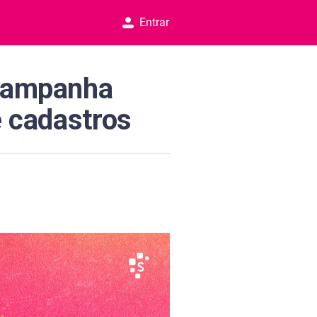
Entrar
 campanha
 cadastros