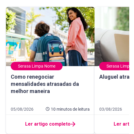
Serasa Limpa Nome
Serasa Limpa
Como renegociar mensalidades atrasadas da melhor mane
Aluguel atrasado
Como renegociar
Aluguel atras
mensalidades atrasadas da
melhor maneira
Data de publicação 5 de agosto de 2026
10 minutos de leitura
Data de publicaçã
10 minutos de leit
05/08/2026
10 minutos
de leitura
03/08/2026
Ler artigo completo
Ler arti