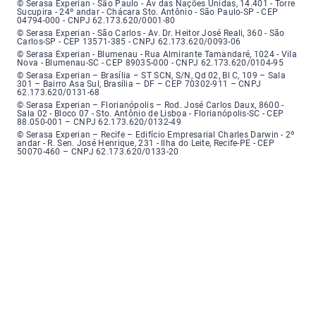
Serasa Experian - São Paulo - Endereço: Avenida das Nações Unidas, núme
© Serasa Experian - São Paulo - Av das Nações Unidas, 14.401 - Torre
Sucupira - 24º andar - Chácara Sto. Antônio - São Paulo-SP - CEP
04794-000 - CNPJ 62.173.620/0001-80
Serasa Experian - São Carlos - Endereço: Avenida Doutor Heitor José Real
© Serasa Experian - São Carlos - Av. Dr. Heitor José Reali, 360 - São
Carlos-SP - CEP 13571-385 - CNPJ 62.173.620/0093-06
Serasa Experian - Blumenau - Endereço: Rua Almirante Tamandaré, número
© Serasa Experian - Blumenau - Rua Almirante Tamandaré, 1024 - Vila
Nova - Blumenau-SC - CEP 89035-000 - CNPJ 62.173.620/0104-95
Serasa Experian - Brasília, Endereço: Setor Comercial Norte, sem número, e
© Serasa Experian – Brasília – ST SCN, S/N, Qd 02, Bl C, 109 – Sala
301 – Bairro Asa Sul, Brasília – DF – CEP 70302-911 – CNPJ
62.173.620/0131-68
Serasa Experian - Florianópolis, Endereço: Rodovia José Carlos, número 8
© Serasa Experian – Florianópolis – Rod. José Carlos Daux, 8600 -
Sala 02 - Bloco 07 - Sto. Antônio de Lisboa - Florianópolis-SC - CEP
88.050-001 – CNPJ 62.173.620/0132-49
Serasa Experian - Recife, Endereço: Edifício Empresarial Charles Darwin,
© Serasa Experian – Recife – Edifício Empresarial Charles Darwin - 2º
andar - R. Sen. José Henrique, 231 - Ilha do Leite, Recife-PE - CEP
50070-460 – CNPJ 62.173.620/0133-20