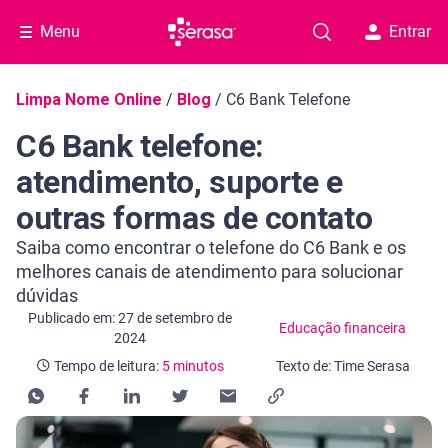
Menu
Entrar
Navegação do blog
Limpa Nome Online
/
Blog
/
C6 Bank Telefone
C6 Bank telefone:
atendimento, suporte e
outras formas de contato
Saiba como encontrar o telefone do C6 Bank e os
melhores canais de atendimento para solucionar
dúvidas
Categoria Educação financeira
Tempo de leitura: 5 minutos
Publicado em: 27 de setembro de
Educação financeira
2024
Tempo de leitura:
5 minutos
Texto de: Time Serasa