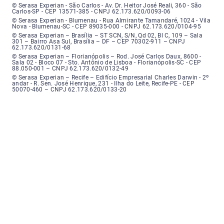
Serasa Experian - São Carlos - Endereço: Avenida Doutor Heitor José Real
© Serasa Experian - São Carlos - Av. Dr. Heitor José Reali, 360 - São
Carlos-SP - CEP 13571-385 - CNPJ 62.173.620/0093-06
Serasa Experian - Blumenau - Endereço: Rua Almirante Tamandaré, número
© Serasa Experian - Blumenau - Rua Almirante Tamandaré, 1024 - Vila
Nova - Blumenau-SC - CEP 89035-000 - CNPJ 62.173.620/0104-95
Serasa Experian - Brasília, Endereço: Setor Comercial Norte, sem número, e
© Serasa Experian – Brasília – ST SCN, S/N, Qd 02, Bl C, 109 – Sala
301 – Bairro Asa Sul, Brasília – DF – CEP 70302-911 – CNPJ
62.173.620/0131-68
Serasa Experian - Florianópolis, Endereço: Rodovia José Carlos, número 8
© Serasa Experian – Florianópolis – Rod. José Carlos Daux, 8600 -
Sala 02 - Bloco 07 - Sto. Antônio de Lisboa - Florianópolis-SC - CEP
88.050-001 – CNPJ 62.173.620/0132-49
Serasa Experian - Recife, Endereço: Edifício Empresarial Charles Darwin,
© Serasa Experian – Recife – Edifício Empresarial Charles Darwin - 2º
andar - R. Sen. José Henrique, 231 - Ilha do Leite, Recife-PE - CEP
50070-460 – CNPJ 62.173.620/0133-20