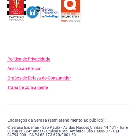
Política de Privacidade
Acesso ao Procon
Órgãos de Defesa do Consumidor
Trabalhe com a gente
Endereços da Serasa (sem atendimento ao público):
Serasa Experian - São Paulo - Endereço: Avenida das Nações Unidas, núme
© Serasa Experian - São Paulo - Av das Nações Unidas, 14.401 - Torre
Sucupira - 24º andar - Chácara Sto. Antônio - São Paulo-SP - CEP
04794-000 - CNPJ 62.173.620/0001-80