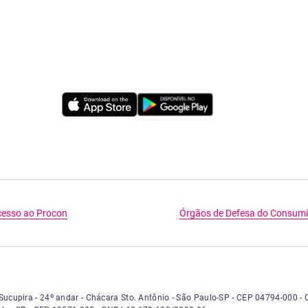
esso ao Procon
Órgãos de Defesa do Consum
número 14.401 - Torre Sucupira - vigésimo quarto andar - Chácara Santo Antô
e Sucupira - 24º andar - Chácara Sto. Antônio - São Paulo-SP - CEP 04794-000