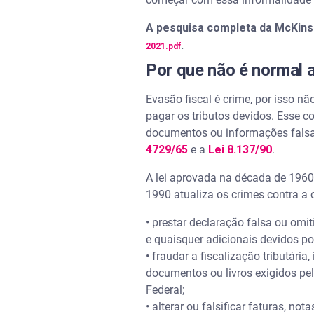
A pesquisa completa da McKinse
.
2021.pdf
Por que não é normal a
Evasão fiscal é crime, por isso nã
pagar os tributos devidos. Esse 
documentos ou informações falsa
4729/65
e a
Lei 8.137/90
.
A lei aprovada na década de 1960 
1990 atualiza os crimes contra a
• prestar declaração falsa ou omi
e quaisquer adicionais devidos por
• fraudar a fiscalização tributár
documentos ou livros exigidos pel
Federal;
• alterar ou falsificar faturas, n