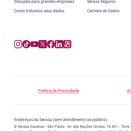
Soluções para grandes empresas
Serasa Seguros
Como tratamos seus dados
Carteira de Dados
Política de Privacidade
Ac
Endereços da Serasa (sem atendimento ao público):
Serasa Experian - São Paulo - Endereço: Avenida das Nações Unidas, 
© Serasa Experian - São Paulo - Av das Nações Unidas, 14.401 - Torr