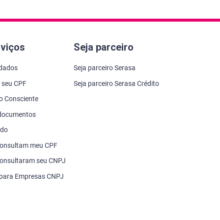
rviços
Seja parceiro
 dados
Seja parceiro Serasa
 seu CPF
Seja parceiro Serasa Crédito
to Consciente
 documentos
ado
consultam meu CPF
onsultaram seu CNPJ
 para Empresas CNPJ