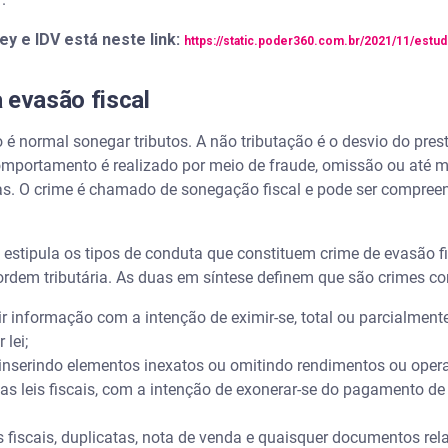
y e IDV está neste link:
https://static.poder360.com.br/2021/11/estu
 evasão fiscal
o é normal sonegar tributos. A não tributação é o desvio do pre
comportamento é realizado por meio de fraude, omissão ou até
s. O crime é chamado de sonegação fiscal e pode ser compreen
estipula os tipos de conduta que constituem crime de evasão fi
 ordem tributária. As duas em síntese definem que são crimes
tir informação com a intenção de eximir-se, total ou parcialment
 lei;
ia, inserindo elementos inexatos ou omitindo rendimentos ou ope
as leis fiscais, com a intenção de exonerar-se do pagamento de 
otas fiscais, duplicatas, nota de venda e quaisquer documentos r