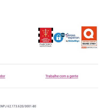
idor
Trabalhe com a gente
nio - cidade e estado de São Paulo - CEP 04794-000 - CNPJ 62.173.620/0001-80
 - CNPJ 62.173.620/0001-80