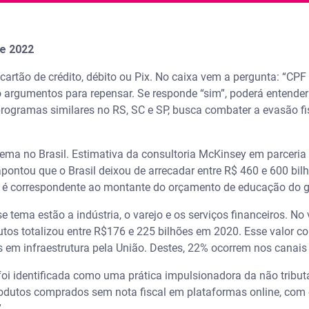
e 2022
rtão de crédito, débito ou Pix. No caixa vem a pergunta: “CPF
igo argumentos para repensar. Se responde “sim”, poderá entende
programas similares no RS, SC e SP, busca combater a evasão fi
ema no Brasil. Estimativa da consultoria McKinsey em parceria 
pontou que o Brasil deixou de arrecadar entre R$ 460 e 600 bil
o é correspondente ao montante do orçamento de educação do 
se tema estão a indústria, o varejo e os serviços financeiros. No
butos totalizou entre R$176 e 225 bilhões em 2020. Esse valor c
 em infraestrutura pela União. Destes, 22% ocorrem nos canais
foi identificada como uma prática impulsionadora da não tribut
odutos comprados sem nota fiscal em plataformas online, com
”.