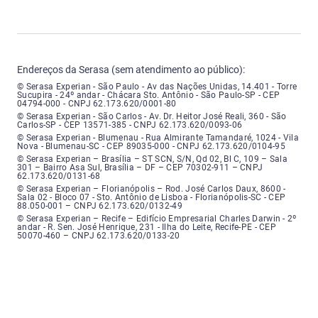
Endereços da Serasa (sem atendimento ao público):
Serasa Experian - São Paulo - Endereço: Avenida das Nações Unidas, núme
© Serasa Experian - São Paulo - Av das Nações Unidas, 14.401 - Torre
Sucupira - 24º andar - Chácara Sto. Antônio - São Paulo-SP - CEP
04794-000 - CNPJ 62.173.620/0001-80
Serasa Experian - São Carlos - Endereço: Avenida Doutor Heitor José Real
© Serasa Experian - São Carlos - Av. Dr. Heitor José Reali, 360 - São
Carlos-SP - CEP 13571-385 - CNPJ 62.173.620/0093-06
Serasa Experian - Blumenau - Endereço: Rua Almirante Tamandaré, número
© Serasa Experian - Blumenau - Rua Almirante Tamandaré, 1024 - Vila
Nova - Blumenau-SC - CEP 89035-000 - CNPJ 62.173.620/0104-95
Serasa Experian - Brasília, Endereço: Setor Comercial Norte, sem número, e
© Serasa Experian – Brasília – ST SCN, S/N, Qd 02, Bl C, 109 – Sala
301 – Bairro Asa Sul, Brasília – DF – CEP 70302-911 – CNPJ
62.173.620/0131-68
Serasa Experian - Florianópolis, Endereço: Rodovia José Carlos, número 8
© Serasa Experian – Florianópolis – Rod. José Carlos Daux, 8600 -
Sala 02 - Bloco 07 - Sto. Antônio de Lisboa - Florianópolis-SC - CEP
88.050-001 – CNPJ 62.173.620/0132-49
Serasa Experian - Recife, Endereço: Edifício Empresarial Charles Darwin,
© Serasa Experian – Recife – Edifício Empresarial Charles Darwin - 2º
andar - R. Sen. José Henrique, 231 - Ilha do Leite, Recife-PE - CEP
50070-460 – CNPJ 62.173.620/0133-20