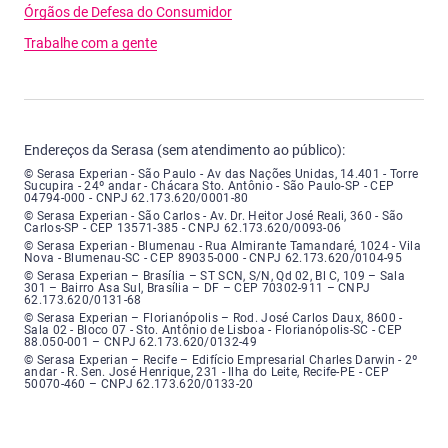
Órgãos de Defesa do Consumidor
Trabalhe com a gente
Endereços da Serasa (sem atendimento ao público):
Serasa Experian - São Paulo - Endereço: Avenida das Nações Unidas, núme
© Serasa Experian - São Paulo - Av das Nações Unidas, 14.401 - Torre
Sucupira - 24º andar - Chácara Sto. Antônio - São Paulo-SP - CEP
04794-000 - CNPJ 62.173.620/0001-80
Serasa Experian - São Carlos - Endereço: Avenida Doutor Heitor José Real
© Serasa Experian - São Carlos - Av. Dr. Heitor José Reali, 360 - São
Carlos-SP - CEP 13571-385 - CNPJ 62.173.620/0093-06
Serasa Experian - Blumenau - Endereço: Rua Almirante Tamandaré, número
© Serasa Experian - Blumenau - Rua Almirante Tamandaré, 1024 - Vila
Nova - Blumenau-SC - CEP 89035-000 - CNPJ 62.173.620/0104-95
Serasa Experian - Brasília, Endereço: Setor Comercial Norte, sem número, e
© Serasa Experian – Brasília – ST SCN, S/N, Qd 02, Bl C, 109 – Sala
301 – Bairro Asa Sul, Brasília – DF – CEP 70302-911 – CNPJ
62.173.620/0131-68
Serasa Experian - Florianópolis, Endereço: Rodovia José Carlos, número 8
© Serasa Experian – Florianópolis – Rod. José Carlos Daux, 8600 -
Sala 02 - Bloco 07 - Sto. Antônio de Lisboa - Florianópolis-SC - CEP
88.050-001 – CNPJ 62.173.620/0132-49
Serasa Experian - Recife, Endereço: Edifício Empresarial Charles Darwin,
© Serasa Experian – Recife – Edifício Empresarial Charles Darwin - 2º
andar - R. Sen. José Henrique, 231 - Ilha do Leite, Recife-PE - CEP
50070-460 – CNPJ 62.173.620/0133-20