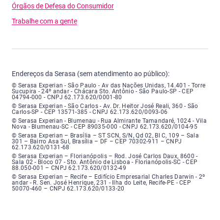
Órgãos de Defesa do Consumidor
Trabalhe com a gente
Endereços da Serasa (sem atendimento ao público):
Serasa Experian - São Paulo - Endereço: Avenida das Nações Unidas, núme
© Serasa Experian - São Paulo - Av das Nações Unidas, 14.401 - Torre
Sucupira - 24º andar - Chácara Sto. Antônio - São Paulo-SP - CEP
04794-000 - CNPJ 62.173.620/0001-80
Serasa Experian - São Carlos - Endereço: Avenida Doutor Heitor José Real
© Serasa Experian - São Carlos - Av. Dr. Heitor José Reali, 360 - São
Carlos-SP - CEP 13571-385 - CNPJ 62.173.620/0093-06
Serasa Experian - Blumenau - Endereço: Rua Almirante Tamandaré, número
© Serasa Experian - Blumenau - Rua Almirante Tamandaré, 1024 - Vila
Nova - Blumenau-SC - CEP 89035-000 - CNPJ 62.173.620/0104-95
Serasa Experian - Brasília, Endereço: Setor Comercial Norte, sem número, e
© Serasa Experian – Brasília – ST SCN, S/N, Qd 02, Bl C, 109 – Sala
301 – Bairro Asa Sul, Brasília – DF – CEP 70302-911 – CNPJ
62.173.620/0131-68
Serasa Experian - Florianópolis, Endereço: Rodovia José Carlos, número 8
© Serasa Experian – Florianópolis – Rod. José Carlos Daux, 8600 -
Sala 02 - Bloco 07 - Sto. Antônio de Lisboa - Florianópolis-SC - CEP
88.050-001 – CNPJ 62.173.620/0132-49
Serasa Experian - Recife, Endereço: Edifício Empresarial Charles Darwin,
© Serasa Experian – Recife – Edifício Empresarial Charles Darwin - 2º
andar - R. Sen. José Henrique, 231 - Ilha do Leite, Recife-PE - CEP
50070-460 – CNPJ 62.173.620/0133-20