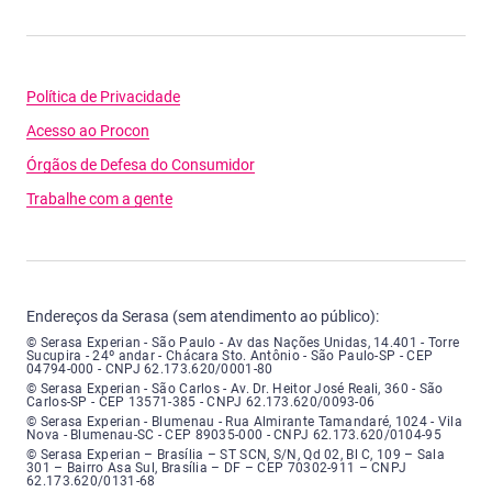
Política de Privacidade
Acesso ao Procon
Órgãos de Defesa do Consumidor
Trabalhe com a gente
Endereços da Serasa (sem atendimento ao público):
Serasa Experian - São Paulo - Endereço: Avenida das Nações Unidas, núme
© Serasa Experian - São Paulo - Av das Nações Unidas, 14.401 - Torre
Sucupira - 24º andar - Chácara Sto. Antônio - São Paulo-SP - CEP
04794-000 - CNPJ 62.173.620/0001-80
Serasa Experian - São Carlos - Endereço: Avenida Doutor Heitor José Real
© Serasa Experian - São Carlos - Av. Dr. Heitor José Reali, 360 - São
Carlos-SP - CEP 13571-385 - CNPJ 62.173.620/0093-06
Serasa Experian - Blumenau - Endereço: Rua Almirante Tamandaré, número
© Serasa Experian - Blumenau - Rua Almirante Tamandaré, 1024 - Vila
Nova - Blumenau-SC - CEP 89035-000 - CNPJ 62.173.620/0104-95
Serasa Experian - Brasília, Endereço: Setor Comercial Norte, sem número, e
© Serasa Experian – Brasília – ST SCN, S/N, Qd 02, Bl C, 109 – Sala
301 – Bairro Asa Sul, Brasília – DF – CEP 70302-911 – CNPJ
62.173.620/0131-68