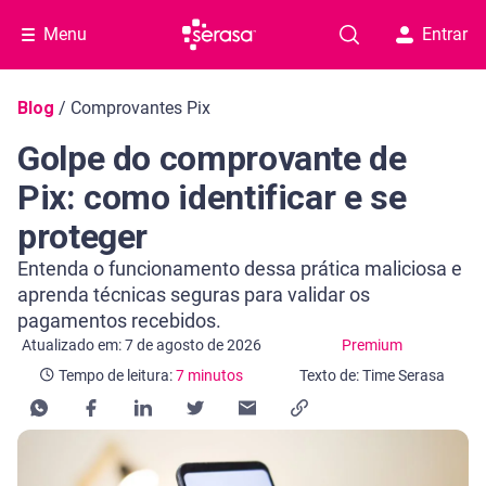
Menu
Entrar
Navegação do blog
Blog
/
Comprovantes Pix
Golpe do comprovante de
Pix: como identificar e se
proteger
Entenda o funcionamento dessa prática maliciosa e
aprenda técnicas seguras para validar os
pagamentos recebidos.
Categoria Premium
Tempo de leitura: 7 minutos
Atualizado em: 7 de agosto de 2026
Premium
Tempo de leitura:
7 minutos
Texto de: Time Serasa