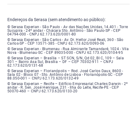
Endereços da Serasa (sem atendimento ao público):
Serasa Experian - São Paulo - Endereço: Avenida das Nações Unidas, núme
© Serasa Experian - São Paulo - Av das Nações Unidas, 14.401 - Torre
Sucupira - 24º andar - Chácara Sto. Antônio - São Paulo-SP - CEP
04794-000 - CNPJ 62.173.620/0001-80
Serasa Experian - São Carlos - Endereço: Avenida Doutor Heitor José Real
© Serasa Experian - São Carlos - Av. Dr. Heitor José Reali, 360 - São
Carlos-SP - CEP 13571-385 - CNPJ 62.173.620/0093-06
Serasa Experian - Blumenau - Endereço: Rua Almirante Tamandaré, número
© Serasa Experian - Blumenau - Rua Almirante Tamandaré, 1024 - Vila
Nova - Blumenau-SC - CEP 89035-000 - CNPJ 62.173.620/0104-95
Serasa Experian - Brasília, Endereço: Setor Comercial Norte, sem número, e
© Serasa Experian – Brasília – ST SCN, S/N, Qd 02, Bl C, 109 – Sala
301 – Bairro Asa Sul, Brasília – DF – CEP 70302-911 – CNPJ
62.173.620/0131-68
Serasa Experian - Florianópolis, Endereço: Rodovia José Carlos, número 8
© Serasa Experian – Florianópolis – Rod. José Carlos Daux, 8600 -
Sala 02 - Bloco 07 - Sto. Antônio de Lisboa - Florianópolis-SC - CEP
88.050-001 – CNPJ 62.173.620/0132-49
Serasa Experian - Recife, Endereço: Edifício Empresarial Charles Darwin,
© Serasa Experian – Recife – Edifício Empresarial Charles Darwin - 2º
andar - R. Sen. José Henrique, 231 - Ilha do Leite, Recife-PE - CEP
50070-460 – CNPJ 62.173.620/0133-20