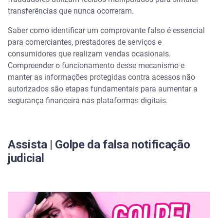
Tabela comparativa: comprovante falso versus
transferências que nunca ocorreram.
transação confirmada
Saber como identificar um comprovante falso é essencial
para comerciantes, prestadores de serviços e
Golpes comuns envolvendo transferências
instantâneas
consumidores que realizam vendas ocasionais.
Compreender o funcionamento desse mecanismo e
Como confirmar o recebimento do dinheiro com
manter as informações protegidas contra acessos não
segurança
autorizados são etapas fundamentais para aumentar a
segurança financeira nas plataformas digitais.
O que fazer após sofrer uma fraude financeira
Proteja dados pessoais e de CNPJ com o Serasa
Premium
Assista | Golpe da falsa notificação
judicial
Perguntas frequentes sobre golpes do comprovante
de Pix
É seguro enviar o comprovante de Pix para o
vendedor?