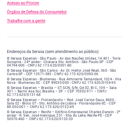
Acesso ao Procon
Órgãos de Defesa do Consumidor
Trabalhe com a gente
Endereços da Serasa (sem atendimento ao público):
Serasa Experian - São Paulo - Endereço: Avenida das Nações Unidas, núme
© Serasa Experian - São Paulo - Av das Nações Unidas, 14.401 - Torre
Sucupira - 24º andar - Chácara Sto. Antônio - São Paulo-SP - CEP
04794-000 - CNPJ 62.173.620/0001-80
Serasa Experian - São Carlos - Endereço: Avenida Doutor Heitor José Real
© Serasa Experian - São Carlos - Av. Dr. Heitor José Reali, 360 - São
Carlos-SP - CEP 13571-385 - CNPJ 62.173.620/0093-06
Serasa Experian - Blumenau - Endereço: Rua Almirante Tamandaré, número
© Serasa Experian - Blumenau - Rua Almirante Tamandaré, 1024 - Vila
Nova - Blumenau-SC - CEP 89035-000 - CNPJ 62.173.620/0104-95
Serasa Experian - Brasília, Endereço: Setor Comercial Norte, sem número, e
© Serasa Experian – Brasília – ST SCN, S/N, Qd 02, Bl C, 109 – Sala
301 – Bairro Asa Sul, Brasília – DF – CEP 70302-911 – CNPJ
62.173.620/0131-68
Serasa Experian - Florianópolis, Endereço: Rodovia José Carlos, número 8
© Serasa Experian – Florianópolis – Rod. José Carlos Daux, 8600 -
Sala 02 - Bloco 07 - Sto. Antônio de Lisboa - Florianópolis-SC - CEP
88.050-001 – CNPJ 62.173.620/0132-49
Serasa Experian - Recife, Endereço: Edifício Empresarial Charles Darwin,
© Serasa Experian – Recife – Edifício Empresarial Charles Darwin - 2º
andar - R. Sen. José Henrique, 231 - Ilha do Leite, Recife-PE - CEP
50070-460 – CNPJ 62.173.620/0133-20