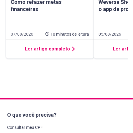
Como refazer metas financeiras
Weverse Shop: c
Como refazer metas
Weverse Shop
financeiras
o app de prod
Data de publicação 7 de agosto de 2026
10 minutos de leitura
Data de publicaçã
10 minutos de leit
07/08/2026
10 minutos
de leitura
05/08/2026
Ler artigo completo
Ler arti
O que você precisa?
Consultar meu CPF