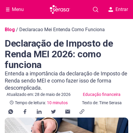
Menu
Entrar
Navegação do blog
Blog
/
Declaracao Mei Entenda Como Funciona
Declaração de Imposto de
Renda MEI 2026: como
funciona
Entenda a importância da declaração de Imposto de
Renda sendo MEI e como fazer isso de forma
descomplicada.
Categoria Educação financeira
Tempo de leitura: 10 minutos
Atualizado em: 28 de maio de 2026
Educação financeira
Tempo de leitura:
10 minutos
Texto de: Time Serasa