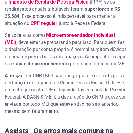
Imposto de renda MEI: quem precisa declarar?
o
Imposto de Renda de Pessoa Física
(IRPF) se os
rendimentos anuais tributáveis foram
superiores a R$
Afinal, MEI paga Imposto de Renda?
35.584
. Esse processo é indispensável para manter a
situação do
CPF regular
junto à Receita Federal.
MEI Imposto de Renda: quais os documentos
Se você atua como
necessários para a declaração
Microempreendedor Individual
(MEI)
, deve estar se preparando para isso. Para quem faz
a declaração por conta própria, é normal surgirem dúvidas
Como fazer declaração de Imposto de Renda como
MEI?
na hora de preencher as informações. Acompanhe a seguir
as
etapas de preenchimento
para quem atua como MEI.
Quais comprovantes precisam ser separados para
o cálculo
Atenção:
ter CNPJ MEI não obriga, por si só, a entregar a
declaração de Imposto de Renda Pessoa Física. O IRPF é
Como fazer a declaração anual do MEI?
uma obrigação do CPF e depende dos critérios da Receita
Federal. A DASN-SIMEI é a declaração do CNPJ e deve ser
Consequências de não declarar o Imposto de Renda
enviada por todo MEI que esteve ativo no ano anterior,
como MEI dentro do prazo
mesmo sem faturamento.
Perguntas frequentes sobre Imposto de Renda de
MEI
Assista | Os erros mais comuns na