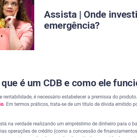
DBs
Assista | Onde invest
emergência?
re um CDB prefixado e um pós-fixado?
bre o CDB?
m CDB prefixado antes do prazo?
O que é um CDB e como ele func
a a reserva de emergência?
e rentabilidade, é necessário estabelecer a premissa do produto
io
. Em termos práticos, trata-se de um título de dívida emitido p
está na verdade realizando um empréstimo de dinheiro para o ban
rias operações de crédito (como a concessão de financiamentos