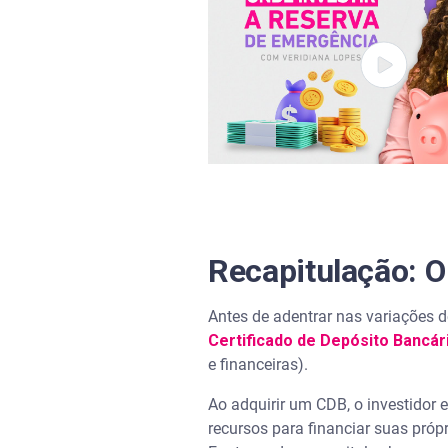
Perguntas frequentes sobre C
Qual é a diferença básica ent
É seguro investir em CDBs?
O Imposto de Renda incide so
O que acontece ao resgatar u
Recapitulação: 
Qual CDB é mais indicado par
Antes de adentrar nas variações d
Certificado de Depósito Bancár
e financeiras).
Ao adquirir um CDB, o investidor 
recursos para financiar suas próp