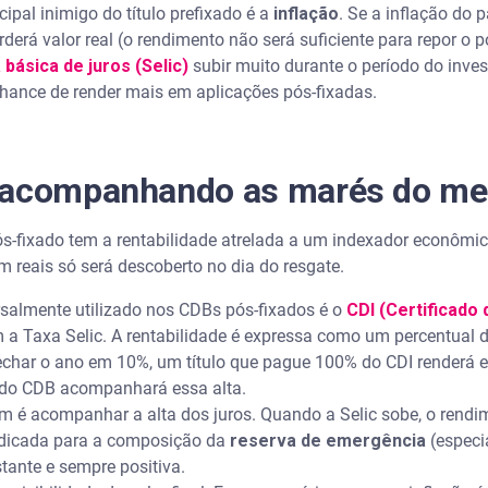
cipal inimigo do título prefixado é a
inflação
. Se a inflação do p
rderá valor real (o rendimento não será suficiente para repor o 
 básica de juros (Selic)
subir muito durante o período do inves
hance de render mais em aplicações pós-fixadas.
 acompanhando as marés do me
s-fixado tem a rentabilidade atrelada a um indexador econômico
em reais só será descoberto no dia do resgate.
salmente utilizado nos CDBs pós-fixados é o
CDI (Certificado
 a Taxa Selic. A rentabilidade é expressa como um percentual 
fechar o ano em 10%, um título que pague 100% do CDI renderá 
o do CDB acompanhará essa alta.
em é acompanhar a alta dos juros. Quando a Selic sobe, o ren
ndicada para a composição da
reserva de emergência
(especi
nstante e sempre positiva.