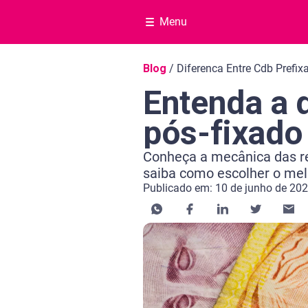
Menu
Navegação do blog
Blog
/
Diferenca Entre Cdb Prefix
Entenda a 
pós-fixado
Conheça a mecânica das re
saiba como escolher o mel
Publicado em: 10 de junho de 20
Categoria Educação financeira
Tempo de leitura: 13 minutos