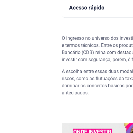
Acesso rápido
Assista | Onde investir reserv
O ingresso no universo dos invest
Recapitulação: O que é um CD
e termos técnicos. Entre os produt
Bancário (CDB) reina com destaque
CDB prefixado: a previsibilida
investir com segurança, porém, 
CDB pós-fixado: acompanhan
A escolha entre essas duas modal
riscos, como as flutuações da tax
A terceira via: o CDB atrelado 
dominar os conceitos básicos pod
antecipados.
O impacto da "marcação a mer
Análise estratégica: como esc
A educação financeira como al