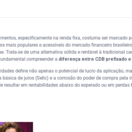
a de emergência?
imentos, especificamente na renda fixa, costuma ser marcado pe
B e como ele funciona?
os mais populares e acessíveis do mercado financeiro brasileiro
. Trata-se de uma alternativa sólida e rentável à tradicional 
de absoluta
é fundamental compreender a
diferença entre CDB prefixado e
do as marés do mercado
idades define não apenas o potencial de lucro da aplicação, m
a básica de juros (Selic) e a corrosão do poder de compra pela
à inflação (híbrido)
e resultar em rentabilidades abaixo do esperado ou em perdas f
cado" no resgate antecipado
olher a melhor opção?
icerce dos investimentos