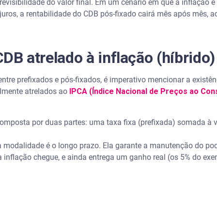
evisibilidade do valor final. Em um cenário em que a inflação é
de juros, a rentabilidade do CDB pós-fixado cairá mês após mês
 CDB atrelado à inflação (híbrido)
entre prefixados e pós-fixados, é imperativo mencionar a existên
ralmente atrelados ao
IPCA
(Índice Nacional de Preços ao Con
composta por duas partes: uma taxa fixa (prefixada) somada à v
 modalidade é o longo prazo. Ela garante a manutenção do po
 inflação chegue, e ainda entrega um ganho real (os 5% do exe