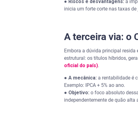
●
Riscos e desvantagens:
a impr
inicia um forte corte nas taxas 
A terceira via: o
Embora a dúvida principal resida 
estrutural: os títulos híbridos, ge
oficial do país)
.
●
A mecânica:
a rentabilidade é 
Exemplo: IPCA + 5% ao ano.
●
Objetivo:
o foco absoluto dessa
independentemente de quão alta a