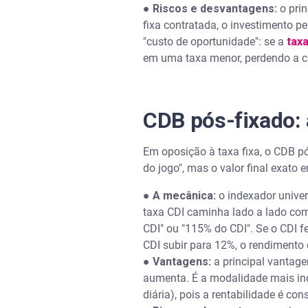
●
Riscos e desvantagens:
o prin
fixa contratada, o investimento pe
"custo de oportunidade": se a
taxa
em uma taxa menor, perdendo a c
CDB pós-fixado:
Em oposição à taxa fixa, o CDB pó
do jogo", mas o valor final exato 
●
A mecânica:
o indexador univer
taxa CDI caminha lado a lado com
CDI" ou "115% do CDI". Se o CDI 
CDI subir para 12%, o rendiment
●
Vantagens:
a principal vantag
aumenta. É a modalidade mais i
diária), pois a rentabilidade é co