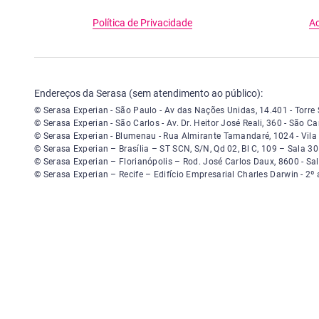
Política de Privacidade
Ac
Endereços da Serasa (sem atendimento ao público):
Serasa Experian - São Paulo - Endereço: Avenida das Nações Unidas, 
© Serasa Experian - São Paulo - Av das Nações Unidas, 14.401 - Torr
Serasa Experian - São Carlos - Endereço: Avenida Doutor Heitor José
© Serasa Experian - São Carlos - Av. Dr. Heitor José Reali, 360 - São
Serasa Experian - Blumenau - Endereço: Rua Almirante Tamandaré, nú
© Serasa Experian - Blumenau - Rua Almirante Tamandaré, 1024 - Vi
Serasa Experian - Brasília, Endereço: Setor Comercial Norte, sem númer
© Serasa Experian – Brasília – ST SCN, S/N, Qd 02, Bl C, 109 – Sala 
Serasa Experian - Florianópolis, Endereço: Rodovia José Carlos, núme
© Serasa Experian – Florianópolis – Rod. José Carlos Daux, 8600 - Sa
Serasa Experian - Recife, Endereço: Edifício Empresarial Charles Dar
© Serasa Experian – Recife – Edifício Empresarial Charles Darwin - 2º