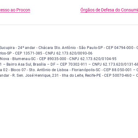
esso ao Procon
Órgãos de Defesa do Consum
número 14.401 - Torre Sucupira - vigésimo quarto andar - Chácara Santo Antô
e Sucupira - 24º andar - Chácara Sto. Antônio - São Paulo-SP - CEP 04794-000
 Reali, número 360 - São Carlos - São Paulo - CEP 13571-385 - CNPJ 62.173.62
 Carlos-SP - CEP 13571-385 - CNPJ 62.173.620/0093-06
mero 1024 - Bairro Vila Nova - Blumenau - Santa Catarina - CEP 89035-000 - 
la Nova - Blumenau-SC - CEP 89035-000 - CNPJ 62.173.620/0104-95
o, entrada 109, Quadra 2, Bloco C, Sala 301, Bairro Asa Sul, Brasília, Distrit
301 – Bairro Asa Sul, Brasília – DF – CEP 70302-911 – CNPJ 62.173.620/0131-6
ro 8600, Sala 02, Bloco 7, Bairro Santo Antônio de Lisboa, Florianópolis, San
la 02 - Bloco 07 - Sto. Antônio de Lisboa - Florianópolis-SC - CEP 88.050-001
win, 2º andar, Rua Senador José Henrique, número 231, Ilha do Leite Recife, 
 andar - R. Sen. José Henrique, 231 - Ilha do Leite, Recife-PE - CEP 50070-460