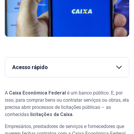
Acesso rápido
Assista | Fluxo de caixa: o que é e como administrá-
lo?
A
Caixa Econômica Federal
é um banco público. E, por
isso, para comprar bens ou contratar serviços ou obras, ela
O que são as licitações da Caixa Econômica
precisa abrir processos de licitações públicas – as
Federal?
conhecidas
licitações da Caixa
.
Tipos de licitações disponíveis para fornecedores
Empresários, prestadores de serviços e fornecedores que
na Caixa Econômica
querem fechar contratos com a Caixa Econômica Federal