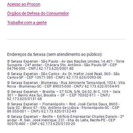
Acesso ao Procon
Órgãos de Defesa do Consumidor
Trabalhe com a gente
Endereços da Serasa (sem atendimento ao público):
Serasa Experian - São Paulo - Endereço: Avenida das Nações Unidas, núme
© Serasa Experian - São Paulo - Av das Nações Unidas, 14.401 - Torre
Sucupira - 24º andar - Chácara Sto. Antônio - São Paulo-SP - CEP
04794-000 - CNPJ 62.173.620/0001-80
Serasa Experian - São Carlos - Endereço: Avenida Doutor Heitor José Real
© Serasa Experian - São Carlos - Av. Dr. Heitor José Reali, 360 - São
Carlos-SP - CEP 13571-385 - CNPJ 62.173.620/0093-06
Serasa Experian - Blumenau - Endereço: Rua Almirante Tamandaré, número
© Serasa Experian - Blumenau - Rua Almirante Tamandaré, 1024 - Vila
Nova - Blumenau-SC - CEP 89035-000 - CNPJ 62.173.620/0104-95
Serasa Experian - Brasília, Endereço: Setor Comercial Norte, sem número, e
© Serasa Experian – Brasília – ST SCN, S/N, Qd 02, Bl C, 109 – Sala
301 – Bairro Asa Sul, Brasília – DF – CEP 70302-911 – CNPJ
62.173.620/0131-68
Serasa Experian - Florianópolis, Endereço: Rodovia José Carlos, número 8
© Serasa Experian – Florianópolis – Rod. José Carlos Daux, 8600 -
Sala 02 - Bloco 07 - Sto. Antônio de Lisboa - Florianópolis-SC - CEP
88.050-001 – CNPJ 62.173.620/0132-49
Serasa Experian - Recife, Endereço: Edifício Empresarial Charles Darwin,
© Serasa Experian – Recife – Edifício Empresarial Charles Darwin - 2º
andar - R. Sen. José Henrique, 231 - Ilha do Leite, Recife-PE - CEP
50070-460 – CNPJ 62.173.620/0133-20