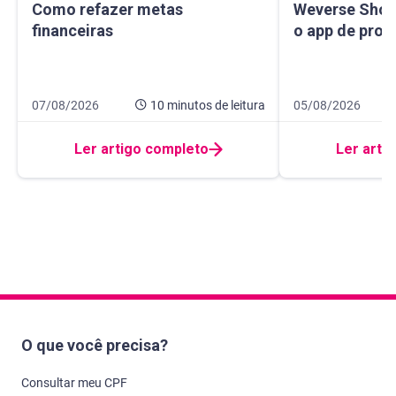
Como refazer metas financeiras
Weverse Shop: c
Como refazer metas
Weverse Shop
financeiras
o app de prod
Data de publicação 7 de agosto de 2026
10 minutos de leitura
Data de publicaçã
10 minutos de leit
07/08/2026
10 minutos
de leitura
05/08/2026
Ler artigo completo
Ler arti
O que você precisa?
Consultar meu CPF