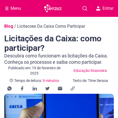
Menu
Entrar
Navegação do blog
Blog
/
Licitacoes Da Caixa Como Participar
Licitações da Caixa: como
participar?
Descubra como funcionam as licitações da Caixa.
Conheça os processos e saiba como participar.
Categoria Educação financeira
Tempo de leitura: 9 minutos
Publicado em: 19 de fevereiro de
Educação financeira
2025
Tempo de leitura:
9 minutos
Texto de: Time Serasa