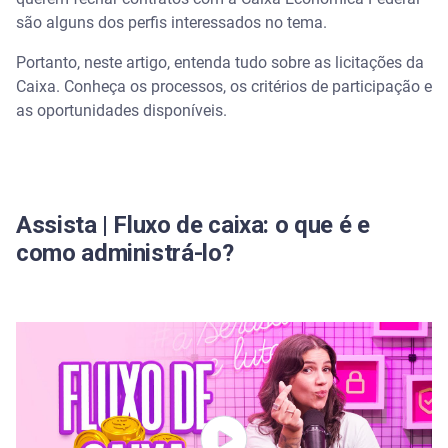
são alguns dos perfis interessados no tema.
Passo a passo para participar de uma licitação da
Caixa
Portanto, neste artigo, entenda tudo sobre as licitações da
Caixa. Conheça os processos, os critérios de participação e
Quais documentos são necessários para participar
as oportunidades disponíveis.
das licitações da Caixa?
Critérios de avaliação nas licitações da Caixa
Benefícios de vencer as licitações da Caixa e atuar
Assista | Fluxo de caixa: o que é e
como fornecedor do banco
como administrá-lo?
Como consultar as oportunidades de licitações da
Caixa disponíveis?
O que é Certame? Como saber quem ganhou um
processo de licitação da Caixa?
Como o Serasa pode ajudar sua empresa a se
preparar