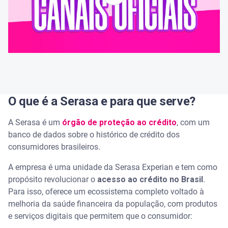
Serasa Experian para empresas
Acesse tudo isso e muito mais no aplicativo da
Serasa
Perguntas frequentes sobre a Serasa
O que é a Serasa e para que serve?
A Serasa é do governo?
A Serasa é um
órgão de proteção ao crédito
, com um
Serasa e SPC Brasil são a mesma empresa?
banco de dados sobre o histórico de crédito dos
consumidores brasileiros.
Qual a diferença entre a Serasa e o Acordo Certo?
A empresa é uma unidade da Serasa Experian e tem como
propósito revolucionar o
acesso ao crédito no Brasil
.
A Serasa é segura?
Para isso, oferece um ecossistema completo voltado à
melhoria da saúde financeira da população, com produtos
É vantagem pagar dívida pela Serasa?
e serviços digitais que permitem que o consumidor: