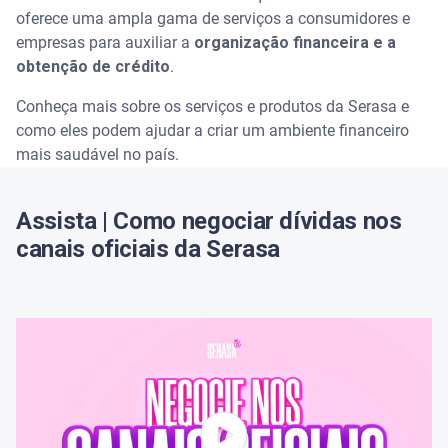
Serviços da Serasa ao consumidor
oferece uma ampla gama de serviços a consumidores e
empresas para auxiliar a
organização financeira e a
Serasa consulta ao CPF grátis
obtenção de crédito
.
Serasa Limpa Nome
Conheça mais sobre os serviços e produtos da Serasa e
como eles podem ajudar a criar um ambiente financeiro
Feirão Limpa Nome Serasa
mais saudável no país.
Cadastro Positivo
Assista | Como negociar dívidas nos
canais oficiais da Serasa
Serasa Score
Serasa Premium
Serasa Crédito
Minhas Contas
Serasa Seguros