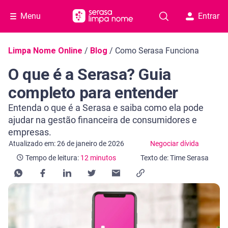
Menu
Entrar
Navegação do blog
Limpa Nome Online
/
Blog
/
Como Serasa Funciona
O que é a Serasa? Guia
completo para entender
Entenda o que é a Serasa e saiba como ela pode
ajudar na gestão financeira de consumidores e
empresas.
Categoria Negociar dívida
Tempo de leitura: 12 minutos
Atualizado em: 26 de janeiro de 2026
Negociar dívida
Tempo de leitura:
12 minutos
Texto de: Time Serasa