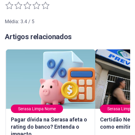
Média: 3.4 / 5
Média de avaliação: 3.4 de 5
Artigos relacionados
Serasa Limpa Nome
Serasa Limpa
Pagar dívida na Serasa afeta o rating do banco? Entenda 
Certidão Negativ
Pagar dívida na Serasa afeta o
Certidão Nega
rating do banco? Entenda o
como emitir e
impacto