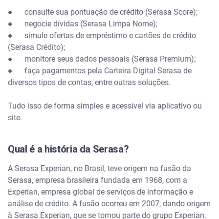
É melhor pagar a dívida pela Serasa ou pelo banco?
● consulte sua pontuação de crédito (Serasa Score);
● negocie dívidas (Serasa Limpa Nome);
A Serasa cobra por consulta?
● simule ofertas de empréstimo e cartões de crédito
(Serasa Crédito);
O que acontece se o nome estiver na Serasa?
● monitore seus dados pessoais (Serasa Premium);
● faça pagamentos pela Carteira Digital Serasa de
A Serasa tem WhatsApp?
diversos tipos de contas, entre outras soluções.
Tudo isso de forma simples e acessível via aplicativo ou
site.
Qual é a história da Serasa?
A Serasa Experian, no Brasil, teve origem na fusão da
Serasa, empresa brasileira fundada em 1968, com a
Experian, empresa global de serviços de informação e
análise de crédito. A fusão ocorreu em 2007, dando origem
à Serasa Experian, que se tornou parte do grupo Experian,