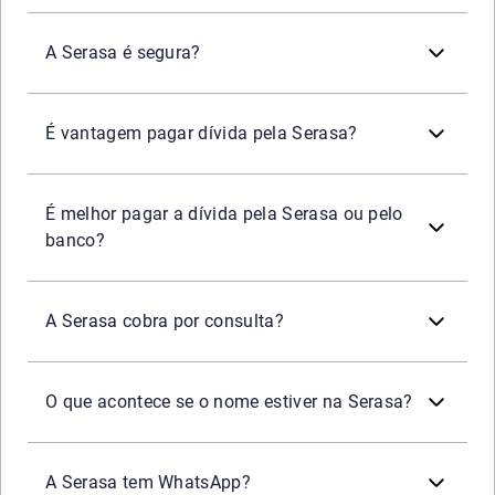
Sim. A Serasa é um birô de crédito regulado pelo Banco 
A Serasa é segura?
Sim. Pelo Serasa Limpa Nome, é possível negociar dívida
É vantagem pagar dívida pela Serasa?
Vai depender de quem oferece o maior desconto. Para sabe
É melhor pagar a dívida pela Serasa ou pelo
banco?
A consulta ao próprio CPF ou Serasa Score é gratuita. Pa
A Serasa cobra por consulta?
Ter o nome na Serasa significa estar inscrito na lista d
O que acontece se o nome estiver na Serasa?
Sim. A Serasa tem um número oficial para negociação de
A Serasa tem WhatsApp?