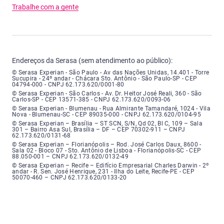
Trabalhe com a gente
Endereços da Serasa (sem atendimento ao público):
Serasa Experian - São Paulo - Endereço: Avenida das Nações Unidas, núme
© Serasa Experian - São Paulo - Av das Nações Unidas, 14.401 - Torre
Sucupira - 24º andar - Chácara Sto. Antônio - São Paulo-SP - CEP
04794-000 - CNPJ 62.173.620/0001-80
Serasa Experian - São Carlos - Endereço: Avenida Doutor Heitor José Real
© Serasa Experian - São Carlos - Av. Dr. Heitor José Reali, 360 - São
Carlos-SP - CEP 13571-385 - CNPJ 62.173.620/0093-06
Serasa Experian - Blumenau - Endereço: Rua Almirante Tamandaré, número
© Serasa Experian - Blumenau - Rua Almirante Tamandaré, 1024 - Vila
Nova - Blumenau-SC - CEP 89035-000 - CNPJ 62.173.620/0104-95
Serasa Experian - Brasília, Endereço: Setor Comercial Norte, sem número, e
© Serasa Experian – Brasília – ST SCN, S/N, Qd 02, Bl C, 109 – Sala
301 – Bairro Asa Sul, Brasília – DF – CEP 70302-911 – CNPJ
62.173.620/0131-68
Serasa Experian - Florianópolis, Endereço: Rodovia José Carlos, número 8
© Serasa Experian – Florianópolis – Rod. José Carlos Daux, 8600 -
Sala 02 - Bloco 07 - Sto. Antônio de Lisboa - Florianópolis-SC - CEP
88.050-001 – CNPJ 62.173.620/0132-49
Serasa Experian - Recife, Endereço: Edifício Empresarial Charles Darwin,
© Serasa Experian – Recife – Edifício Empresarial Charles Darwin - 2º
andar - R. Sen. José Henrique, 231 - Ilha do Leite, Recife-PE - CEP
50070-460 – CNPJ 62.173.620/0133-20