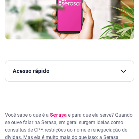
Acesso rápido
Assista | Como negociar dívidas nos canais oficiais
da Serasa
O que é a Serasa e para que serve?
Você sabe o que é a
Serasa
e para que ela serve? Quando
se ouve falar na Serasa, em geral surgem ideias como
Qual é a história da Serasa?
consultas de CPF, restrições ao nome e renegociação de
dívidas. Mas ela é muito mais do que isso: a Serasa