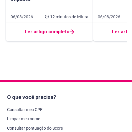
Data de publicação 6 de agosto de 2026
12 minutos de leitura
Data de publicaçã
8 minutos de leitur
06/08/2026
12 minutos
de leitura
06/08/2026
Ler artigo completo
Ler arti
O que você precisa?
Consultar meu CPF
Limpar meu nome
Consultar pontuação do Score