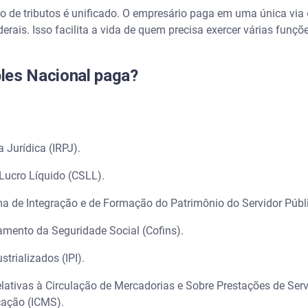
 de tributos é unificado. O empresário paga em uma única via
tários no Brasil?
erais. Isso facilita a vida de quem precisa exercer várias funç
sa com o Serasa Premium
les Nacional paga?
 Simples Nacional
l tem de pagar INSS?
 Jurídica (IRPJ).
e o Simples Nacional?
 Lucro Líquido (CSLL).
imples Nacional em 2026?
ma de Integração e de Formação do Patrimônio do Servidor Públ
amento da Seguridade Social (Cofins).
trializados (IPI).
ativas à Circulação de Mercadorias e Sobre Prestações de Servi
cação (ICMS).