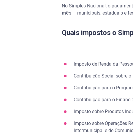
No Simples Nacional, o pagamento
Quais são os três regimes tribu
mês
– municipais, estaduais e fed
Proteja o CNPJ da sua empre
Quais impostos o Simp
Perguntas frequentes sobre o
Quem paga o Simples Naciona
Imposto de Renda da Pessoa
Qual a diferença entre o MEI 
Contribuição Social sobre o
Qual é o novo limite para o S
Contribuição para o Progra
Contribuição para o Financi
Imposto sobre Produtos Indus
Imposto sobre Operações Rel
Intermunicipal e de Comuni