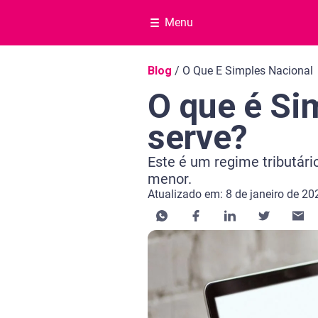
Menu
Navegação do blog
Blog
/
O Que E Simples Nacional
O que é Si
serve?
Este é um regime tributár
menor.
Atualizado em: 8 de janeiro de 20
Categoria Educação financeira
Tempo de leitura: 14 minutos