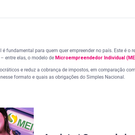
omo funciona
 é fundamental para quem quer empreender no país. Este é o re
cional paga?
– entre elas, o modelo de
Microempreendedor Individual (ME
imples Nacional?
rocráticos e reduz a cobrança de impostos, em comparação com
nesse formato e quais as obrigações do Simples Nacional.
imples Nacional?
cional paga?
cional?
ples Nacional?