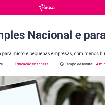
mples Nacional e par
io para micro e pequenas empresas, com menos bur
26
Educação financeira
Tempo de leitura:
14 mi