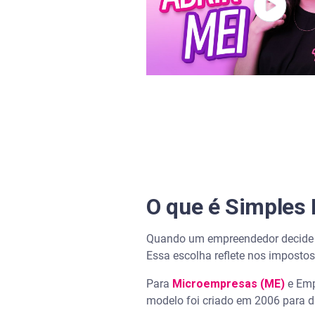
Como se inscrever no Simples
Para novos negócios
Para empresas já existentes
O que é anexo no Simples Nac
Anexo I
Anexo II
O que é Simples
Anexo III
Quando um empreendedor decide ab
Essa escolha reflete nos imposto
Anexo V
Para
Microempresas (ME)
e Emp
Quais são as obrigações aces
modelo foi criado em 2006 para d