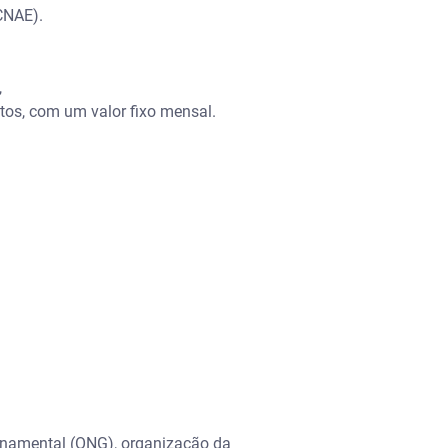
CNAE).
,
os, com um valor fixo mensal.
rnamental (ONG), organização da