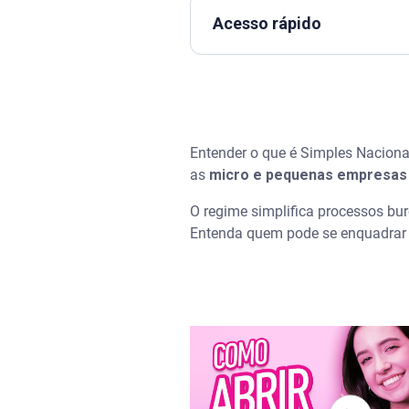
Acesso rápido
Assista | Como abrir um MEI
O que é Simples Nacional e c
Entender o que é Simples Nacional
Quais impostos o Simples Na
as
micro e pequenas empresas
Quem pode se enquadrar no S
O regime simplifica processos bu
Entenda quem pode se enquadrar 
Quem pode se enquadrar no S
Quais impostos o Simples Na
É vantagem ser do Simples Na
Qual é a desvantagem do Sim