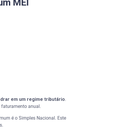
 um MEI
drar em um regime tributário
.
o faturamento anual.
mum é o Simples Nacional. Este
os.