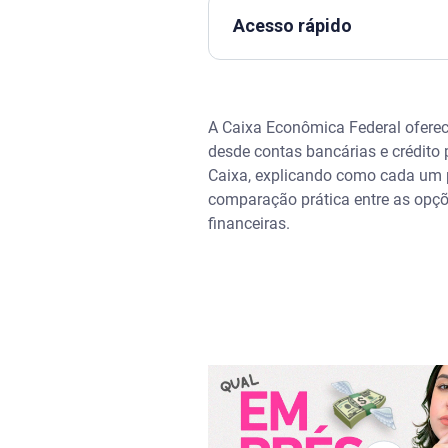
Acesso rápido
Assista | Modalidades de empr
A Caixa Econômica Federal oferec
Tipos de contas bancárias ofe
desde contas bancárias e crédito
Caixa, explicando como cada um po
Empréstimos, financiamentos e
comparação prática entre as opçõ
financeiras.
Serviços de seguro e previdên
Programas sociais e benefício
Tabela de comparação entre os
O que é o Serasa Ensina?