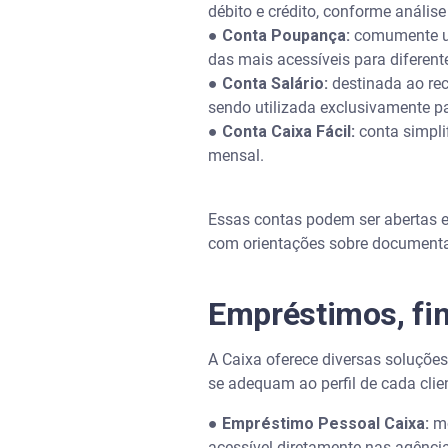
débito e crédito, conforme análise 
●
Conta Poupança:
comumente uti
das mais acessíveis para diferent
●
Conta Salário:
destinada ao rec
sendo utilizada exclusivamente p
●
Conta Caixa Fácil:
conta simpli
mensal.
Essas contas podem ser abertas 
com orientações sobre documentaç
Empréstimos, fin
A Caixa oferece diversas soluçõe
se adequam ao perfil de cada clie
●
Empréstimo Pessoal Caixa:
mo
acessível diretamente nas agência