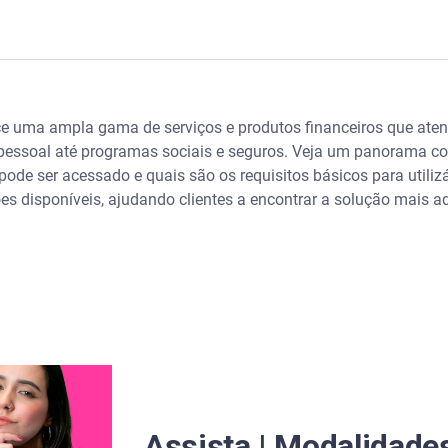
éstimo: qual escolher? - Serasa Ensina
e uma ampla gama de serviços e produtos financeiros que ate
recidas pela Caixa
 pessoal até programas sociais e seguros. Veja um panorama co
de ser acessado e quais são os requisitos básicos para utiliz
 serviços de crédito pessoal
es disponíveis, ajudando clientes a encontrar a solução mais
cia
s administrados pela Caixa
 principais serviços e produtos financeiros da Caixa
Assista | Modalidade