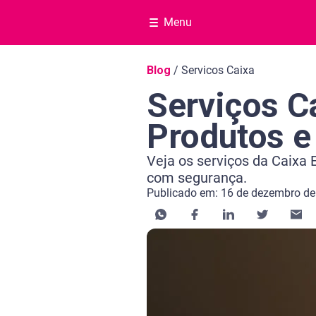
Menu
Navegação do blog
Blog
/
Servicos Caixa
Serviços C
Produtos e
Veja os serviços da Caixa
com segurança.
Publicado em: 16 de dezembro d
Categoria Educação financeira
Tempo de leitura: 8 minutos