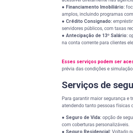
●
Financiamento Imobiliário:
foc
amplos, incluindo programas com
●
Crédito Consignado:
empréstim
servidores públicos, com taxas red
●
Antecipação de 13º Salário:
op
na conta corrente para clientes ele
Esses serviços podem ser ace
prévia das condições e simulação 
Serviços de segu
Para garantir maior segurança e t
atendendo tanto pessoas físicas q
●
Seguro de Vida:
opção de seguro
com coberturas personalizáveis.
●
Seguro Residencial:
Voltado pa