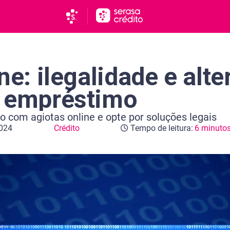
ne: ilegalidade e alte
e empréstimo
to com agiotas online e opte por soluções legais
2024
Crédito
Tempo de leitura:
6 minuto