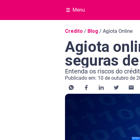
Menu
Navegação do blog
Credito
/
Blog
/
Agiota Online
Agiota onli
seguras d
Entenda os riscos do crédi
Publicado em: 10 de outubro de 
Categoria Crédito
Tempo de leitura: 6 minutos