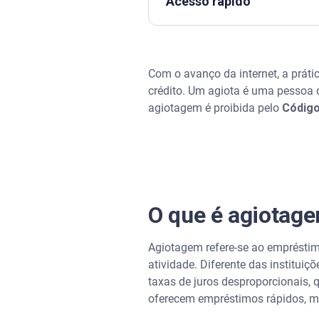
Acesso rápido
O que é agiotagem?
Com o avanço da internet, a práti
Agiotagem é crime
crédito. Um agiota é uma pessoa 
agiotagem é proibida pelo
Código
Riscos da agiotagem online
Empréstimos legais como alte
Evitando golpes online
O que é agiotag
Como pesquisar, comparar e co
Agiotagem refere-se ao empréstim
atividade. Diferente das institui
taxas de juros desproporcionais,
oferecem empréstimos rápidos, mu