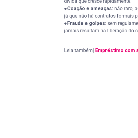
dívida que cresce rapidamente.
●
Coação e ameaças
: não raro,
já que não há contratos formais 
●
Fraude e golpes
: sem regulame
jamais resultam na liberação do c
Leia também|
Empréstimo com a