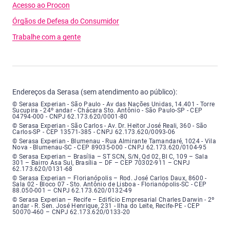
Acesso ao Procon
Órgãos de Defesa do Consumidor
Trabalhe com a gente
Endereços da Serasa (sem atendimento ao público):
Serasa Experian - São Paulo - Endereço: Avenida das Nações Unidas, núme
© Serasa Experian - São Paulo - Av das Nações Unidas, 14.401 - Torre
Sucupira - 24º andar - Chácara Sto. Antônio - São Paulo-SP - CEP
04794-000 - CNPJ 62.173.620/0001-80
Serasa Experian - São Carlos - Endereço: Avenida Doutor Heitor José Real
© Serasa Experian - São Carlos - Av. Dr. Heitor José Reali, 360 - São
Carlos-SP - CEP 13571-385 - CNPJ 62.173.620/0093-06
Serasa Experian - Blumenau - Endereço: Rua Almirante Tamandaré, número
© Serasa Experian - Blumenau - Rua Almirante Tamandaré, 1024 - Vila
Nova - Blumenau-SC - CEP 89035-000 - CNPJ 62.173.620/0104-95
Serasa Experian - Brasília, Endereço: Setor Comercial Norte, sem número, e
© Serasa Experian – Brasília – ST SCN, S/N, Qd 02, Bl C, 109 – Sala
301 – Bairro Asa Sul, Brasília – DF – CEP 70302-911 – CNPJ
62.173.620/0131-68
Serasa Experian - Florianópolis, Endereço: Rodovia José Carlos, número 8
© Serasa Experian – Florianópolis – Rod. José Carlos Daux, 8600 -
Sala 02 - Bloco 07 - Sto. Antônio de Lisboa - Florianópolis-SC - CEP
88.050-001 – CNPJ 62.173.620/0132-49
Serasa Experian - Recife, Endereço: Edifício Empresarial Charles Darwin,
© Serasa Experian – Recife – Edifício Empresarial Charles Darwin - 2º
andar - R. Sen. José Henrique, 231 - Ilha do Leite, Recife-PE - CEP
50070-460 – CNPJ 62.173.620/0133-20