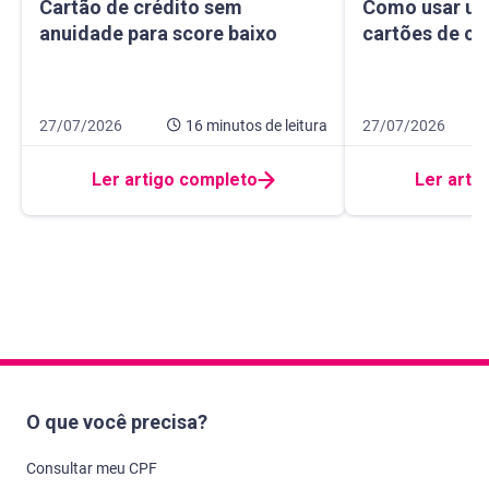
Cartão de crédito sem anuidade para score baixo
Como usar um ma
Cartão de crédito sem
Como usar um
anuidade para score baixo
cartões de cr
Data de publicação 27 de julho de 2026
16 minutos de leitura
Data de publicação
10 minutos de leit
27/07/2026
16 minutos
de leitura
27/07/2026
Ler artigo completo
Ler arti
O que você precisa?
Consultar meu CPF