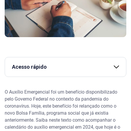
Acesso rápido
Assista | Novo Bolsa Família: mudanças, regras e
valores atualizados - Serasa
O Auxílio Emergencial foi um benefício disponibilizado
pelo Governo Federal no contexto da pandemia do
Auxílio Emergencial em 2024: ainda existe? O
coronavírus. Hoje, este benefício foi relançado como o
calendário de pagamentos está ativo?
novo Bolsa Família, programa social que já existia
anteriormente. Saiba neste texto como acompanhar o
Passo a passo para consultar o Calendário do
Bolsa Família (antigo Auxílio Emergencial)
calendário do auxílio emergencial em 2024, que hoje é o