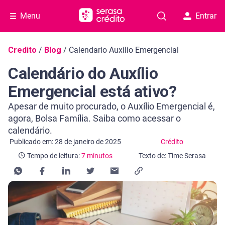
Menu
Entrar
Navegação do blog
Credito
/
Blog
/
Calendario Auxilio Emergencial
Calendário do Auxílio
Emergencial está ativo?
Apesar de muito procurado, o Auxílio Emergencial é,
agora, Bolsa Família. Saiba como acessar o
calendário.
Categoria Crédito
Tempo de leitura: 7 minutos
Publicado em: 28 de janeiro de 2025
Crédito
Tempo de leitura:
7 minutos
Texto de: Time Serasa