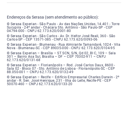
Endereços da Serasa (sem atendimento ao público):
Serasa Experian - São Paulo - Endereço: Avenida das Nações Unidas, núme
© Serasa Experian - São Paulo - Av das Nações Unidas, 14.401 - Torre
Sucupira - 24º andar - Chácara Sto. Antônio - São Paulo-SP - CEP
04794-000 - CNPJ 62.173.620/0001-80
Serasa Experian - São Carlos - Endereço: Avenida Doutor Heitor José Real
© Serasa Experian - São Carlos - Av. Dr. Heitor José Reali, 360 - São
Carlos-SP - CEP 13571-385 - CNPJ 62.173.620/0093-06
Serasa Experian - Blumenau - Endereço: Rua Almirante Tamandaré, número
© Serasa Experian - Blumenau - Rua Almirante Tamandaré, 1024 - Vila
Nova - Blumenau-SC - CEP 89035-000 - CNPJ 62.173.620/0104-95
Serasa Experian - Brasília, Endereço: Setor Comercial Norte, sem número, e
© Serasa Experian – Brasília – ST SCN, S/N, Qd 02, Bl C, 109 – Sala
301 – Bairro Asa Sul, Brasília – DF – CEP 70302-911 – CNPJ
62.173.620/0131-68
Serasa Experian - Florianópolis, Endereço: Rodovia José Carlos, número 8
© Serasa Experian – Florianópolis – Rod. José Carlos Daux, 8600 -
Sala 02 - Bloco 07 - Sto. Antônio de Lisboa - Florianópolis-SC - CEP
88.050-001 – CNPJ 62.173.620/0132-49
Serasa Experian - Recife, Endereço: Edifício Empresarial Charles Darwin,
© Serasa Experian – Recife – Edifício Empresarial Charles Darwin - 2º
andar - R. Sen. José Henrique, 231 - Ilha do Leite, Recife-PE - CEP
50070-460 – CNPJ 62.173.620/0133-20