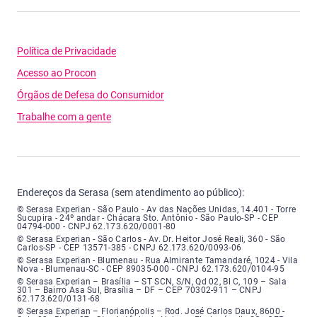
Política de Privacidade
Acesso ao Procon
Órgãos de Defesa do Consumidor
Trabalhe com a gente
Endereços da Serasa (sem atendimento ao público):
Serasa Experian - São Paulo - Endereço: Avenida das Nações Unidas, núme
© Serasa Experian - São Paulo - Av das Nações Unidas, 14.401 - Torre
Sucupira - 24º andar - Chácara Sto. Antônio - São Paulo-SP - CEP
04794-000 - CNPJ 62.173.620/0001-80
Serasa Experian - São Carlos - Endereço: Avenida Doutor Heitor José Real
© Serasa Experian - São Carlos - Av. Dr. Heitor José Reali, 360 - São
Carlos-SP - CEP 13571-385 - CNPJ 62.173.620/0093-06
Serasa Experian - Blumenau - Endereço: Rua Almirante Tamandaré, número
© Serasa Experian - Blumenau - Rua Almirante Tamandaré, 1024 - Vila
Nova - Blumenau-SC - CEP 89035-000 - CNPJ 62.173.620/0104-95
Serasa Experian - Brasília, Endereço: Setor Comercial Norte, sem número, e
© Serasa Experian – Brasília – ST SCN, S/N, Qd 02, Bl C, 109 – Sala
301 – Bairro Asa Sul, Brasília – DF – CEP 70302-911 – CNPJ
62.173.620/0131-68
Serasa Experian - Florianópolis, Endereço: Rodovia José Carlos, número 8
© Serasa Experian – Florianópolis – Rod. José Carlos Daux, 8600 -