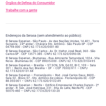
Órgãos de Defesa do Consumidor
Trabalhe com a gente
Endereços da Serasa (sem atendimento ao público):
Serasa Experian - São Paulo - Endereço: Avenida das Nações Unidas, núme
© Serasa Experian - São Paulo - Av das Nações Unidas, 14.401 - Torre
Sucupira - 24º andar - Chácara Sto. Antônio - São Paulo-SP - CEP
04794-000 - CNPJ 62.173.620/0001-80
Serasa Experian - São Carlos - Endereço: Avenida Doutor Heitor José Real
© Serasa Experian - São Carlos - Av. Dr. Heitor José Reali, 360 - São
Carlos-SP - CEP 13571-385 - CNPJ 62.173.620/0093-06
Serasa Experian - Blumenau - Endereço: Rua Almirante Tamandaré, número
© Serasa Experian - Blumenau - Rua Almirante Tamandaré, 1024 - Vila
Nova - Blumenau-SC - CEP 89035-000 - CNPJ 62.173.620/0104-95
Serasa Experian - Brasília, Endereço: Setor Comercial Norte, sem número, e
© Serasa Experian – Brasília – ST SCN, S/N, Qd 02, Bl C, 109 – Sala
301 – Bairro Asa Sul, Brasília – DF – CEP 70302-911 – CNPJ
62.173.620/0131-68
Serasa Experian - Florianópolis, Endereço: Rodovia José Carlos, número 8
© Serasa Experian – Florianópolis – Rod. José Carlos Daux, 8600 -
Sala 02 - Bloco 07 - Sto. Antônio de Lisboa - Florianópolis-SC - CEP
88.050-001 – CNPJ 62.173.620/0132-49
Serasa Experian - Recife, Endereço: Edifício Empresarial Charles Darwin,
© Serasa Experian – Recife – Edifício Empresarial Charles Darwin - 2º
andar - R. Sen. José Henrique, 231 - Ilha do Leite, Recife-PE - CEP
50070-460 – CNPJ 62.173.620/0133-20