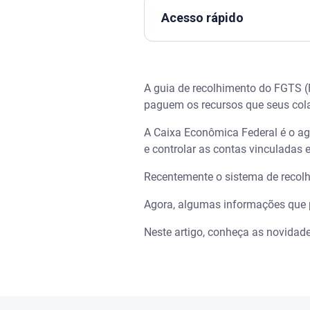
Acesso rápido
Assista | Pedi demissão, e ago
A guia de recolhimento do FGTS 
O que é a nova guia de recol
paguem os recursos que seus colab
Como funciona a guia de rec
A Caixa Econômica Federal é o age
e controlar as contas vinculadas
Como preencher a guia de re
Recentemente o sistema de reco
Prazos de pagamento da Guia
Agora, algumas informações que p
Quais as consequências para
Neste artigo, conheça as novidad
Dá para cancelar guia gerada 
Para lembrar: o que é o FGTS 