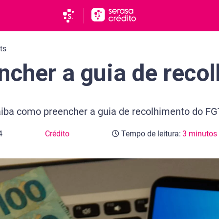
ts
cher a guia de reco
iba como preencher a guia de recolhimento do FG
4
Crédito
Tempo de leitura:
3 minutos