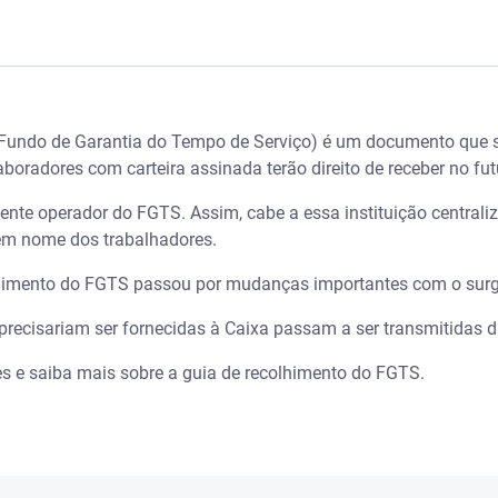
ra?
(Fundo de Garantia do Tempo de Serviço) é um documento que 
himento do FGTS
oradores com carteira assinada terão direito de receber no fu
olhimento do FGTS
nte operador do FGTS. Assim, cabe a essa instituição centrali
 em nome dos trabalhadores.
colhimento do FGTS
lhimento do FGTS passou por mudanças importantes com o sur
 de Recolhimento do FGTS
recisariam ser fornecidas à Caixa passam a ser transmitidas d
 as empresas que não recolhem o FGTS adequadamente?
es e saiba mais sobre a guia de recolhimento do FGTS.
errada no FGTS Digital?
e por que é importante?