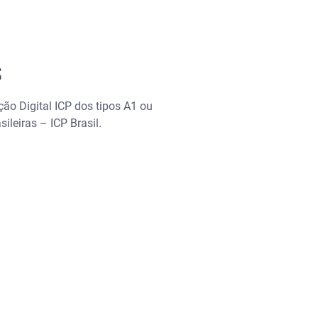
S
ação Digital ICP dos tipos A1 ou
ileiras – ICP Brasil.