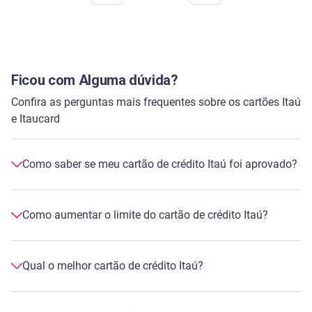
Ficou com Alguma dúvida?
Confira as perguntas mais frequentes sobre os cartões Itaú
e Itaucard
Como saber se meu cartão de crédito Itaú foi aprovado?
Depois de pedir cartão de crédito Itaú, você pode
Como aumentar o limite do cartão de crédito Itaú?
acompanhar a evolução do seu pedido no próprio
aplicativo da Serasa. Vale lembrar que a análise é
feita pelo Itaú e a decisão de aprovação também é da
Para solicitar aumento de limite do seu cartão de
Qual o melhor cartão de crédito Itaú?
empresa.
crédito, entre no aplicativo do Itaú, acesse o menu
Serviços e depois clique em Cartões. Selecione a
opção Aumento de limite, escolha o cartão desejado e
O Itaú possui diversos cartões de crédito com