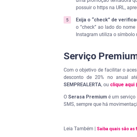
uma promoção tentadora que 
possuir o https na URL, apre
Exija o “check” de verific
o “check” ao lado do nome 
Instagram utiliza o símbolo
Serviço Premiu
Com o objetivo de facilitar o ac
desconto de 20% no anual até
SEMPREALERTA
, ou
clique aqui
O
Serasa Premium
é um serviço
SMS, sempre que há movimentaçã
Leia Também |
Saiba quais são as 