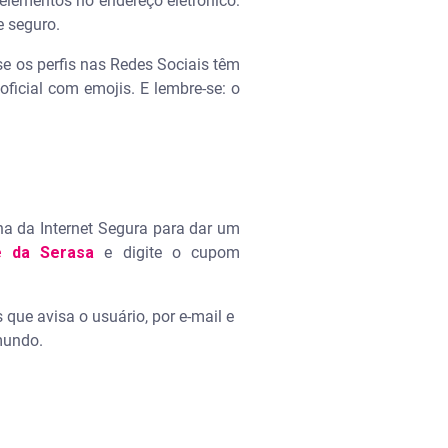
elementos no endereço eletrônico:
e seguro.
e os perfis nas Redes Sociais têm
icial com emojis. E lembre-se: o
na da Internet Segura para dar um
e da Serasa
e digite o cupom
que avisa o usuário, por e-mail e
mundo.