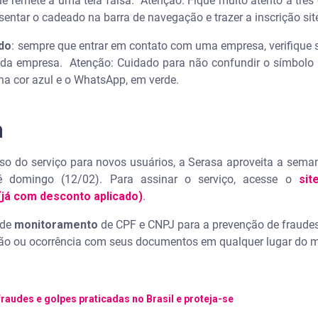
remete a uma tela falsa. Atenção: Fique muito atento a três 
sentar o cadeado na barra de navegação e trazer a inscrição sit
ado
: sempre que entrar em contato com uma empresa, verifique s
da empresa. Atenção: Cuidado para não confundir o símbolo of
 na cor azul e o WhatsApp, em verde.
m
esso do serviço para novos usuários, a Serasa aproveita a sema
 domingo (12/02). Para assinar o serviço, acesse o
sit
 (já com desconto aplicado)
.
 de
monitoramento
de CPF e CNPJ para a prevenção de fraudes 
o ou ocorrência com seus documentos em qualquer lugar do 
fraudes e golpes praticadas no Brasil e proteja-se