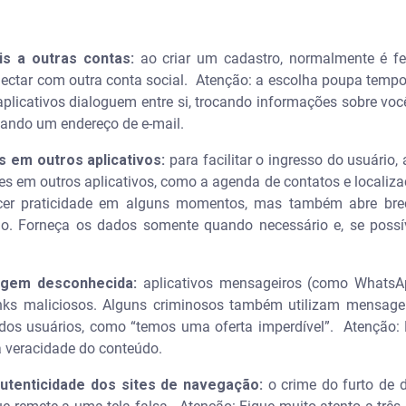
is a outras contas:
ao criar um cadastro, normalmente é fe
ectar com outra conta social. Atenção: a escolha poupa tempo,
aplicativos dialoguem entre si, trocando informações sobre voc
izando um endereço de e-mail.
s em outros aplicativos:
para facilitar o ingresso do usuári
es em outros aplicativos, como a agenda de contatos e localiz
cer praticidade em alguns momentos, mas também abre brec
o. Forneça os dados somente quando necessário e, se possív
rigem desconhecida:
aplicativos mensageiros (como WhatsA
nks maliciosos. Alguns criminosos também utilizam mensage
dos usuários, como “temos uma oferta imperdível”. Atenção: N
e a veracidade do conteúdo.
autenticidade dos sites de navegação:
o crime do furto de