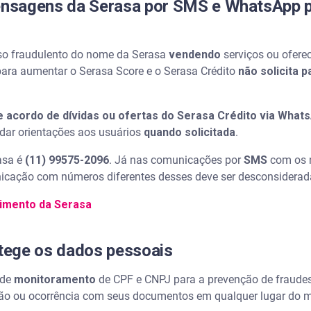
mensagens da Serasa por SMS e WhatsApp p
o fraudulento do nome da Serasa
vendendo
serviços ou ofer
ara aumentar o Serasa Score e o Serasa Crédito
não solicita
e acordo de dívidas ou ofertas do Serasa Crédito via What
 dar orientações aos usuários
quando solicitada
.
asa é
(11) 99575-2096
. Já nas comunicações por
SMS
com os 
icação com números diferentes desses deve ser desconsiderad
dimento da Serasa
tege os dados pessoais
 de
monitoramento
de CPF e CNPJ para a prevenção de fraudes 
o ou ocorrência com seus documentos em qualquer lugar do 