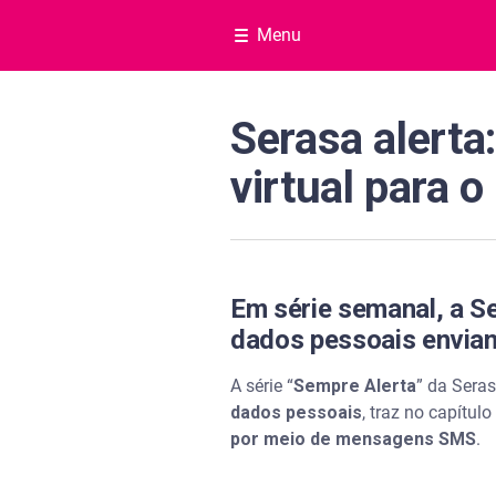
Menu
Serasa alerta
virtual para 
Em série semanal, a S
dados pessoais envia
A série “
Sempre Alerta
” da Sera
dados pessoais
, traz no capítu
por meio de mensagens SMS
.