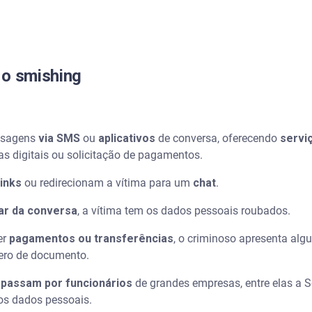
 o smishing
nsagens
via SMS
ou
aplicativos
de conversa, oferecendo
servi
as digitais ou solicitação de pagamentos.
links
ou redirecionam a vítima para um
chat
.
par da conversa
, a vítima tem os dados pessoais roubados.
er
pagamentos ou transferências
, o criminoso apresenta al
ero de documento.
 passam por funcionários
de grandes empresas, entre elas a S
os dados pessoais.