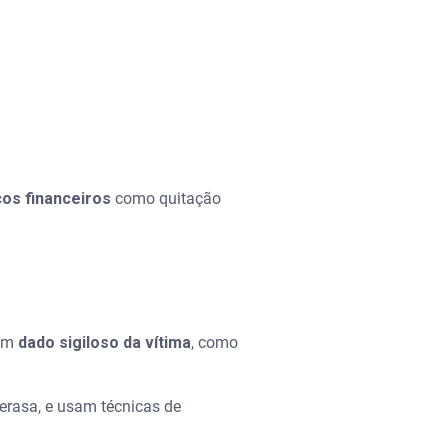
ços financeiros
como quitação
gum
dado sigiloso da vítima
, como
erasa, e usam técnicas de