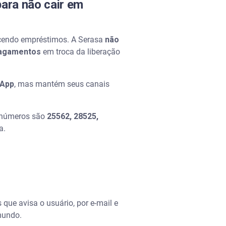
ara não cair em
ecendo empréstimos. A Serasa
não
 pagamentos
em troca da liberação
sApp
, mas mantém seus canais
números são
25562, 28525,
a.
que avisa o usuário, por e-mail e
mundo.