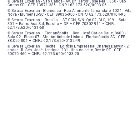
Serasa Experian - São Carlos - Endereço: Avenida Doutor Heitor José Real
© Serasa Experian - São Carlos - Av. Dr. Heitor José Reali, 360 - São
Carlos-SP - CEP 13571-385 - CNPJ 62.173.620/0093-06
Serasa Experian - Blumenau - Endereço: Rua Almirante Tamandaré, número
© Serasa Experian - Blumenau - Rua Almirante Tamandaré, 1024 - Vila
Nova - Blumenau-SC - CEP 89035-000 - CNPJ 62.173.620/0104-95
Serasa Experian - Brasília, Endereço: Setor Comercial Norte, sem número, e
© Serasa Experian – Brasília – ST SCN, S/N, Qd 02, Bl C, 109 – Sala
301 – Bairro Asa Sul, Brasília – DF – CEP 70302-911 – CNPJ
62.173.620/0131-68
Serasa Experian - Florianópolis, Endereço: Rodovia José Carlos, número 8
© Serasa Experian – Florianópolis – Rod. José Carlos Daux, 8600 -
Sala 02 - Bloco 07 - Sto. Antônio de Lisboa - Florianópolis-SC - CEP
88.050-001 – CNPJ 62.173.620/0132-49
Serasa Experian - Recife, Endereço: Edifício Empresarial Charles Darwin,
© Serasa Experian – Recife – Edifício Empresarial Charles Darwin - 2º
andar - R. Sen. José Henrique, 231 - Ilha do Leite, Recife-PE - CEP
50070-460 – CNPJ 62.173.620/0133-20