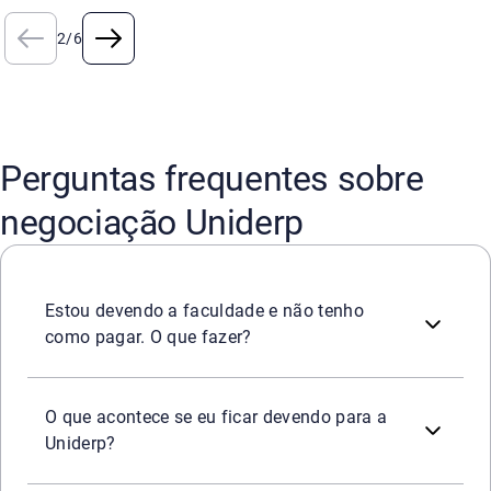
2
/
6
Perguntas frequentes sobre
negociação Uniderp
O primeiro passo é consultar seu CPF e verificar se há p
Acesse ofertas de negociação de dívidas pelo
site
,
aplicat
Estou devendo a faculdade e não tenho
como pagar. O que fazer?
A dívida pode gerar cobrança, negativação do CPF e res
O que acontece se eu ficar devendo para a
Uniderp?