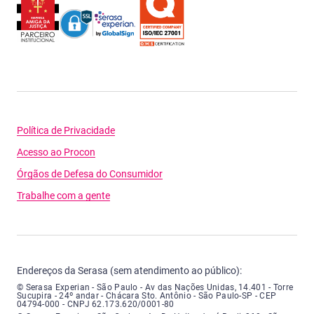
Política de Privacidade
Acesso ao Procon
Órgãos de Defesa do Consumidor
Trabalhe com a gente
Endereços da Serasa (sem atendimento ao público):
Serasa Experian - São Paulo - Endereço: Avenida das Nações Unidas, núme
© Serasa Experian - São Paulo - Av das Nações Unidas, 14.401 - Torre
Sucupira - 24º andar - Chácara Sto. Antônio - São Paulo-SP - CEP
04794-000 - CNPJ 62.173.620/0001-80