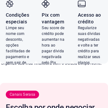
Condições
Pix com
Acesso ao
Negocie dívidas
especiais
vantagem
crédito
Limpe seu
Seu score de
Regularize
Uniderp com até 
nome com
crédito pode
suas dívidas
desconto,
aumentar na
negativadas
opções
hora ao
e volte a ter
de desconto
facilitadas de
pagar dívida
crédito para
pagamento e
negativada
realizar seus
sem sair de
pelo Pix.
planos.
Organize sua vida financeira com o Serasa Limpa Nome.
casa.
Pagar
Ver
com Pix
ofertas
Negociar
agora
Canais Serasa
Conferir ofertas
Escolha por onde negociar