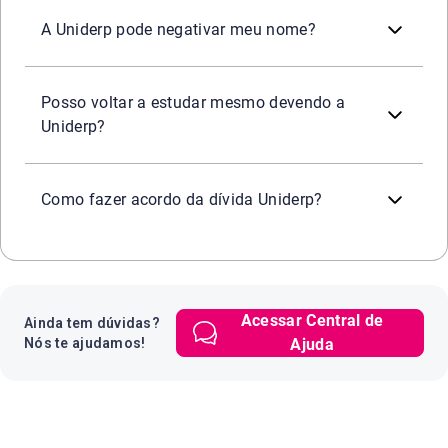
Sim. Como qualquer instituição que concede crédito educa
A Uniderp pode negativar meu nome?
Isso depende das políticas internas da instituição. Em alg
Posso voltar a estudar mesmo devendo a
Uniderp?
Você pode consultar seu CPF na Serasa e verificar se há o
Como fazer acordo da dívida Uniderp?
Acessar Central de
Ainda tem dúvidas?
Nós te ajudamos!
Ajuda