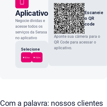
Aplicativo
Escaneie
o QR
Serasa
Negocie dívidas e
code
acesse todos os
serviços da Serasa
Aponte sua câmera para o
no aplicativo
QR Code para acessar o
oficial. Gratuito e
aplicativo.
100% seguro.
Selecione
a loja do
seu
celular:
Com a palavra: nossos clientes