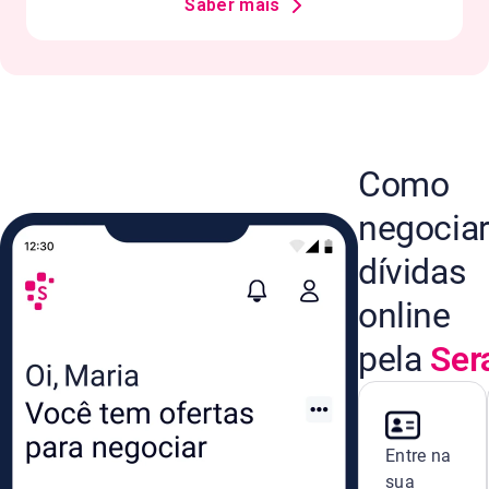
Saber mais
Como
negocia
dívidas
online
pela
Ser
Entre na
sua