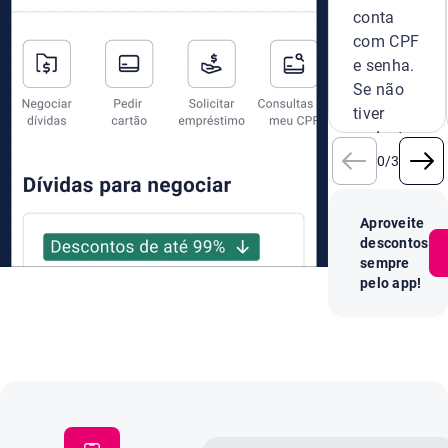
conta
com CPF
e senha.
Se não
tiver
cadastro,
crie um
0
/
3
novo na
hora.
Aproveite
descontos
sempre
pelo app!