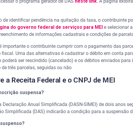
 acessar o programa gerador de DAS
neste link
. A página exibir
o de identificar pendência na quitação da taxa, o contribuinte 
gina do governo federal de serviços para MEI
e selecionar a
preenchimento de informações cadastrais e condições de parce
 é importante o contribuinte cumprir com o pagamento das parce
 fiscal. Uma das alternativas é cadastrar o débito em conta par
poderá ser rescindido (cancelado) e os débitos enviados para i
 de três parcelas, seguidas ou não
re a Receita Federal e o CNPJ de MEI
inscrição suspensa?
da Declaração Anual Simplificada (DASN-SIMEI) de dois anos s
o Simplificada (DAS) indicarão a condição para a suspensão d
á suspenso?