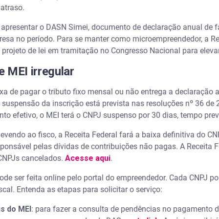
 atraso.
apresentar o DASN Simei, documento de declaração anual de f
resa no período. Para se manter como microempreendedor, a Rec
projeto de lei em tramitação no Congresso Nacional para elevar
 MEI irregular
de pagar o tributo fixo mensal ou não entrega a declaração anu
suspensão da inscrição está prevista nas resoluções nº 36 de 
to efetivo, o MEI terá o CNPJ suspenso por 30 dias, tempo prev
endo ao fisco, a Receita Federal fará a baixa definitiva do C
 responsável pelas dívidas de contribuições não pagas. A Recei
 CNPJs cancelados.
Acesse aqui
.
de ser feita online pelo portal do empreendedor. Cada CNPJ p
cal. Entenda as etapas para solicitar o serviço:
is do MEI
: para fazer a consulta de pendências no pagamento 