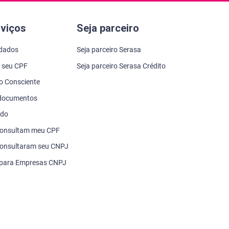
rviços
Seja parceiro
 dados
Seja parceiro Serasa
 seu CPF
Seja parceiro Serasa Crédito
to Consciente
 documentos
ado
consultam meu CPF
onsultaram seu CNPJ
 para Empresas CNPJ