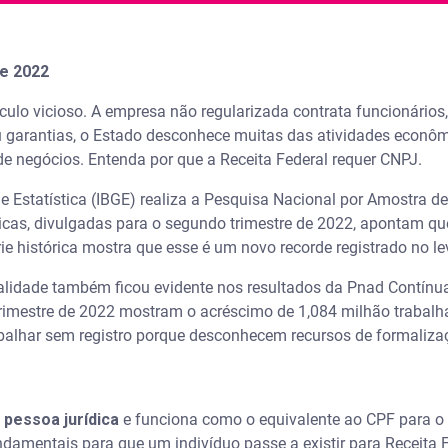
e 2022
rculo vicioso. A empresa não regularizada contrata funcionários,
u garantias, o Estado desconhece muitas das atividades econômi
e negócios. Entenda por que a Receita Federal requer CNPJ.
a e Estatística (IBGE) realiza a Pesquisa Nacional por Amostra 
icas, divulgadas para o segundo trimestre de 2022, apontam qu
rie histórica mostra que esse é um novo recorde registrado no 
malidade também ficou evidente nos resultados da Pnad Contín
 trimestre de 2022 mostram o acréscimo de 1,084 milhão trabalh
balhar sem registro porque desconhecem recursos de formaliza
 pessoa jurídica
e funciona como o equivalente ao CPF para 
ndamentais para que um indivíduo passe a existir para Receita F