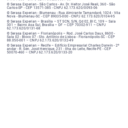
Serasa Experian - São Carlos - Endereço: Avenida Doutor Heitor José Real
© Serasa Experian - São Carlos - Av. Dr. Heitor José Reali, 360 - São
Carlos-SP - CEP 13571-385 - CNPJ 62.173.620/0093-06
Serasa Experian - Blumenau - Endereço: Rua Almirante Tamandaré, número
© Serasa Experian - Blumenau - Rua Almirante Tamandaré, 1024 - Vila
Nova - Blumenau-SC - CEP 89035-000 - CNPJ 62.173.620/0104-95
Serasa Experian - Brasília, Endereço: Setor Comercial Norte, sem número, e
© Serasa Experian – Brasília – ST SCN, S/N, Qd 02, Bl C, 109 – Sala
301 – Bairro Asa Sul, Brasília – DF – CEP 70302-911 – CNPJ
62.173.620/0131-68
Serasa Experian - Florianópolis, Endereço: Rodovia José Carlos, número 8
© Serasa Experian – Florianópolis – Rod. José Carlos Daux, 8600 -
Sala 02 - Bloco 07 - Sto. Antônio de Lisboa - Florianópolis-SC - CEP
88.050-001 – CNPJ 62.173.620/0132-49
Serasa Experian - Recife, Endereço: Edifício Empresarial Charles Darwin,
© Serasa Experian – Recife – Edifício Empresarial Charles Darwin - 2º
andar - R. Sen. José Henrique, 231 - Ilha do Leite, Recife-PE - CEP
50070-460 – CNPJ 62.173.620/0133-20