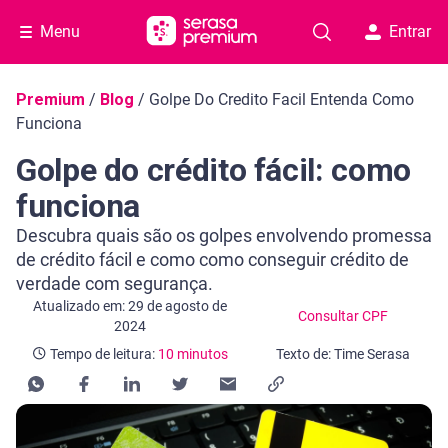
Menu
Entrar
Navegação do blog
Premium
/
Blog
/
Golpe Do Credito Facil Entenda Como
Funciona
Golpe do crédito fácil: como
funciona
Descubra quais são os golpes envolvendo promessa
de crédito fácil e como como conseguir crédito de
verdade com segurança.
Categoria Consultar CPF
Tempo de leitura: 10 minutos
Atualizado em: 29 de agosto de
Consultar CPF
2024
Tempo de leitura:
10 minutos
Texto de: Time Serasa