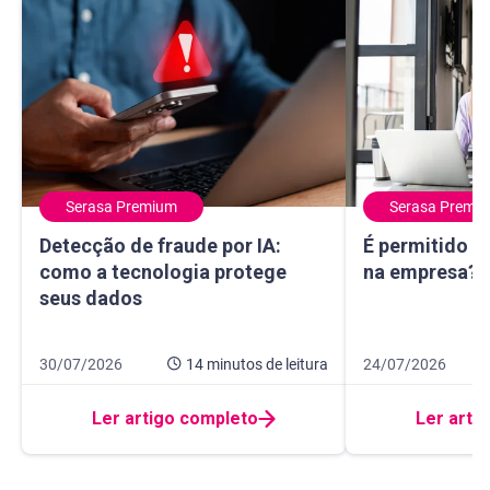
Serasa Premium
Serasa Premi
Detecção de fraude por IA: como a tecnologia protege seu
É permitido usa
Detecção de fraude por IA:
É permitido u
como a tecnologia protege
na empresa? E
seus dados
Data de publicação 30 de julho de 2026
14 minutos de leitura
Data de publicação
9 minutos de leitur
30/07/2026
14 minutos
de leitura
24/07/2026
Ler artigo completo
Ler arti