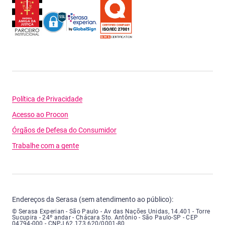
Política de Privacidade
Acesso ao Procon
Órgãos de Defesa do Consumidor
Trabalhe com a gente
Endereços da Serasa (sem atendimento ao público):
Serasa Experian - São Paulo - Endereço: Avenida das Nações Unidas, núme
© Serasa Experian - São Paulo - Av das Nações Unidas, 14.401 - Torre
Sucupira - 24º andar - Chácara Sto. Antônio - São Paulo-SP - CEP
04794-000 - CNPJ 62.173.620/0001-80