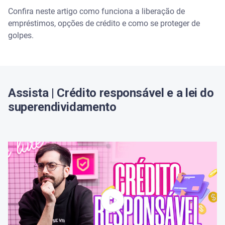
Confira neste artigo como funciona a liberação de
Empréstimo pessoal
empréstimos, opções de crédito e como se proteger de
golpes.
Empréstimo consignado
Empréstimo com antecipação do FGTS
Assista | Crédito responsável e a lei do
É possível conseguir empréstimo fácil?
superendividamento
Quais cuidados tomar ao solicitar crédito fácil?
Como não cair no golpe do crédito fácil
Faça sua simulação de crédito com segurança na
Serasa