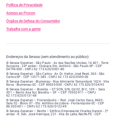
Política de Privacidade
Acesso ao Procon
Órgãos de Defesa do Consumidor
Trabalhe com a gente
Endereços da Serasa (sem atendimento ao público):
Serasa Experian - São Paulo - Endereço: Avenida das Nações Unidas, núme
© Serasa Experian - São Paulo - Av das Nações Unidas, 14.401 - Torre
Sucupira - 24º andar - Chácara Sto. Antônio - São Paulo-SP - CEP
04794-000 - CNPJ 62.173.620/0001-80
Serasa Experian - São Carlos - Endereço: Avenida Doutor Heitor José Real
© Serasa Experian - São Carlos - Av. Dr. Heitor José Reali, 360 - São
Carlos-SP - CEP 13571-385 - CNPJ 62.173.620/0093-06
Serasa Experian - Blumenau - Endereço: Rua Almirante Tamandaré, número
© Serasa Experian - Blumenau - Rua Almirante Tamandaré, 1024 - Vila
Nova - Blumenau-SC - CEP 89035-000 - CNPJ 62.173.620/0104-95
Serasa Experian - Brasília, Endereço: Setor Comercial Norte, sem número, e
© Serasa Experian – Brasília – ST SCN, S/N, Qd 02, Bl C, 109 – Sala
301 – Bairro Asa Sul, Brasília – DF – CEP 70302-911 – CNPJ
62.173.620/0131-68
Serasa Experian - Florianópolis, Endereço: Rodovia José Carlos, número 8
© Serasa Experian – Florianópolis – Rod. José Carlos Daux, 8600 -
Sala 02 - Bloco 07 - Sto. Antônio de Lisboa - Florianópolis-SC - CEP
88.050-001 – CNPJ 62.173.620/0132-49
Serasa Experian - Recife, Endereço: Edifício Empresarial Charles Darwin,
© Serasa Experian – Recife – Edifício Empresarial Charles Darwin - 2º
andar - R. Sen. José Henrique, 231 - Ilha do Leite, Recife-PE - CEP