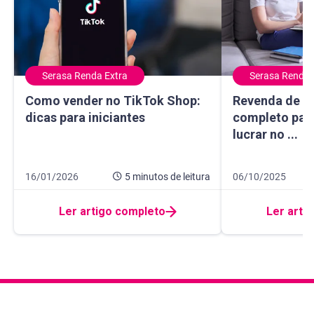
Serasa Renda Extra
Serasa Renda 
Como vender no TikTok Shop: dicas para iniciantes
Revenda de cosm
Como vender no TikTok Shop:
Revenda de c
dicas para iniciantes
completo par
lucrar no ...
Data de publicação 16 de janeiro de 2026
5 minutos de leitura
Data de publicaçã
12 minutos de leit
16/01/2026
5 minutos
de leitura
06/10/2025
Ler artigo completo
Ler arti