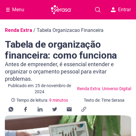
Menu
Entrar
Navegação do blog
Renda Extra
/
Tabela Organizacao Financeira
Tabela de organização
financeira: como funciona
Antes de empreender, é essencial entender e
organizar o orçamento pessoal para evitar
problemas.
Categoria Renda Extra: Universo Digital
Tempo de leitura: 9 minutos
Publicado em: 25 de novembro de
Renda Extra: Universo Digital
2024
Tempo de leitura:
9 minutos
Texto de: Time Serasa