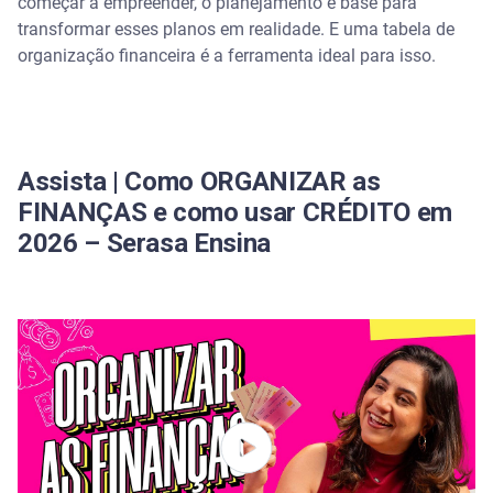
começar a empreender, o planejamento é base para
transformar esses planos em realidade. E uma tabela de
Salve uma cópia da nossa planilha e organize suas
organização financeira é a ferramenta ideal para isso.
finanças
Usando sua tabela para planejar o mês
Ferramentas digitais para organização financeira
Assista | Como ORGANIZAR as
FINANÇAS e como usar CRÉDITO em
Quite as dívidas que pesam o orçamento com o
2026 – Serasa Ensina
Serasa Limpa Nome