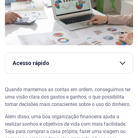
Acesso rápido
Assista | Como ORGANIZAR as FINANÇAS e como
usar CRÉDITO em 2026 – Serasa Ensina
Quando mantemos as contas em ordem, conseguimos ter
uma visão clara dos gastos e ganhos, o que possibilita
Neste artigo você verá:
tomar decisões mais conscientes sobre o uso do dinheiro.
Como criar uma tabela financeira eficiente
Além disso, uma boa organização financeira ajuda a
realizar sonhos e objetivos de vida com mais facilidade.
Modelo de tabela financeira da Serasa para
Seja para comprar a casa própria, fazer uma viagem ou
download