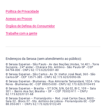
Política de Privacidade
Acesso ao Procon
Órgãos de Defesa do Consumidor
Trabalhe com a gente
Endereços da Serasa (sem atendimento ao público):
Serasa Experian - São Paulo - Endereço: Avenida das Nações Unidas, núme
© Serasa Experian - São Paulo - Av das Nações Unidas, 14.401 - Torre
Sucupira - 24º andar - Chácara Sto. Antônio - São Paulo-SP - CEP
04794-000 - CNPJ 62.173.620/0001-80
Serasa Experian - São Carlos - Endereço: Avenida Doutor Heitor José Real
© Serasa Experian - São Carlos - Av. Dr. Heitor José Reali, 360 - São
Carlos-SP - CEP 13571-385 - CNPJ 62.173.620/0093-06
Serasa Experian - Blumenau - Endereço: Rua Almirante Tamandaré, número
© Serasa Experian - Blumenau - Rua Almirante Tamandaré, 1024 - Vila
Nova - Blumenau-SC - CEP 89035-000 - CNPJ 62.173.620/0104-95
Serasa Experian - Brasília, Endereço: Setor Comercial Norte, sem número, e
© Serasa Experian – Brasília – ST SCN, S/N, Qd 02, Bl C, 109 – Sala
301 – Bairro Asa Sul, Brasília – DF – CEP 70302-911 – CNPJ
62.173.620/0131-68
Serasa Experian - Florianópolis, Endereço: Rodovia José Carlos, número 8
© Serasa Experian – Florianópolis – Rod. José Carlos Daux, 8600 -
Sala 02 - Bloco 07 - Sto. Antônio de Lisboa - Florianópolis-SC - CEP
88.050-001 – CNPJ 62.173.620/0132-49