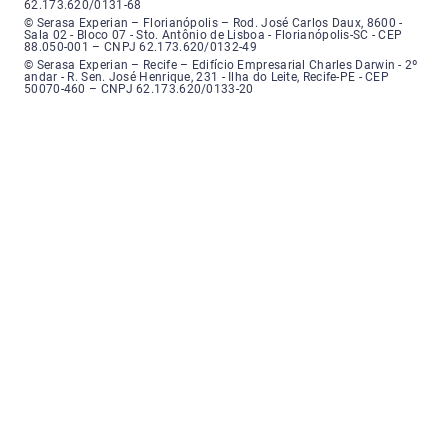
62.173.620/0131-68
Serasa Experian - Florianópolis, Endereço: Rodovia José Carlos, número 8
© Serasa Experian – Florianópolis – Rod. José Carlos Daux, 8600 -
Sala 02 - Bloco 07 - Sto. Antônio de Lisboa - Florianópolis-SC - CEP
88.050-001 – CNPJ 62.173.620/0132-49
Serasa Experian - Recife, Endereço: Edifício Empresarial Charles Darwin,
© Serasa Experian – Recife – Edifício Empresarial Charles Darwin - 2º
andar - R. Sen. José Henrique, 231 - Ilha do Leite, Recife-PE - CEP
50070-460 – CNPJ 62.173.620/0133-20