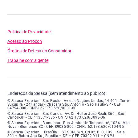
Política de Privacidade
Acesso ao Procon
Órgãos de Defesa do Consumidor
Trabalhe com a gente
Endereços da Serasa (sem atendimento ao público):
Serasa Experian - São Paulo - Endereço: Avenida das Nações Unidas, núme
© Serasa Experian - São Paulo - Av das Nações Unidas, 14.401 - Torre
Sucupira - 24º andar - Chácara Sto. Antônio - São Paulo-SP - CEP
04794-000 - CNPJ 62.173.620/0001-80
Serasa Experian - São Carlos - Endereço: Avenida Doutor Heitor José Real
© Serasa Experian - São Carlos - Av. Dr. Heitor José Reali, 360 - São
Carlos-SP - CEP 13571-385 - CNPJ 62.173.620/0093-06
Serasa Experian - Blumenau - Endereço: Rua Almirante Tamandaré, número
© Serasa Experian - Blumenau - Rua Almirante Tamandaré, 1024 - Vila
Nova - Blumenau-SC - CEP 89035-000 - CNPJ 62.173.620/0104-95
Serasa Experian - Brasília, Endereço: Setor Comercial Norte, sem número, e
© Serasa Experian – Brasília – ST SCN, S/N, Qd 02, Bl C, 109 – Sala
301 – Bairro Asa Sul, Brasília – DF – CEP 70302-911 – CNPJ