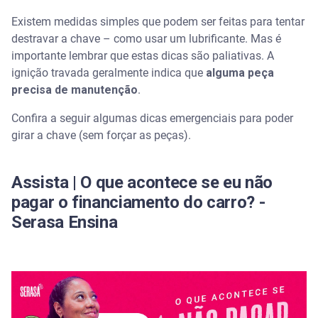
Como tirar chave travada na ignição
Existem medidas simples que podem ser feitas para tentar
destravar a chave – como usar um lubrificante. Mas é
Quando chamar um profissional para resolver o
importante lembrar que estas dicas são paliativas. A
problema?
ignição travada geralmente indica que
alguma peça
precisa de manutenção
.
Emergências com a chave do carro? A assistência
veicular oferecida pela Serasa tem ajuda 24 horas
Confira a seguir algumas dicas emergenciais para poder
girar a chave (sem forçar as peças).
Perguntas frequentes sobre quando a chave não
gira na ignição
Assista | O que acontece se eu não
Posso lubrificar a chave de ignição?
pagar o financiamento do carro? -
Serasa Ensina
Como posso saber se o chip da minha chave
queimou?
Tem algum problema deixar a chave na ignição?