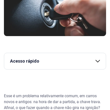
Acesso rápido
Assista | O que acontece se eu não pagar o
financiamento do carro? - Serasa Ensina
Como o sistema de ignição funciona?
Esse é um problema relativamente comum, em carros
novos e antigos: na hora de dar a partida, a chave trava.
O que fazer quando a chave não gira na ignição?
Afinal, o que fazer quando a chave não gira na ignição?