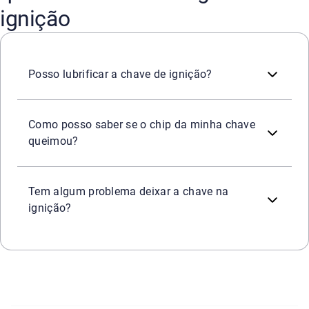
ignição
Sim, mas é preciso lubrificar o sistema com produtos espe
Posso lubrificar a chave de ignição?
As chaves de carro codificadas possuem um chip que se c
Como posso saber se o chip da minha chave
queimou?
Essa prática não é recomendada. Se a chave não estiver 
Tem algum problema deixar a chave na
ignição?