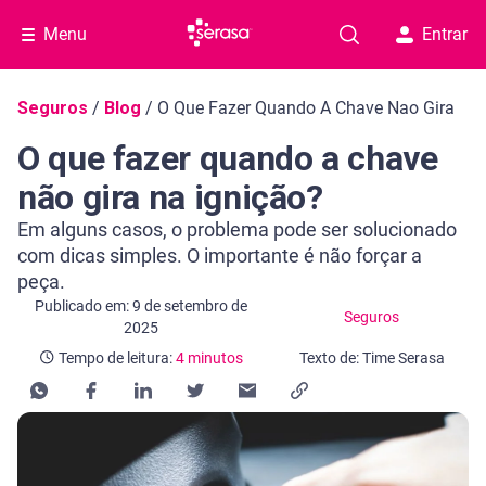
Menu
Entrar
Navegação do blog
Seguros
/
Blog
/
O Que Fazer Quando A Chave Nao Gira
O que fazer quando a chave
não gira na ignição?
Em alguns casos, o problema pode ser solucionado
com dicas simples. O importante é não forçar a
peça.
Categoria Seguros
Tempo de leitura: 4 minutos
Publicado em: 9 de setembro de
Seguros
2025
Tempo de leitura:
4 minutos
Texto de: Time Serasa