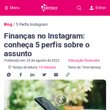
Menu
Entrar
Navegação do blog
Blog
/
5 Perfis Instagram
Finanças no Instagram:
conheça 5 perfis sobre o
assunto
Categoria Educação financeira
Tempo de leitura: 10 minutos
Publicado em: 29 de agosto de 2022
Educação financeira
Tempo de leitura:
10 minutos
Texto de: Time Serasa