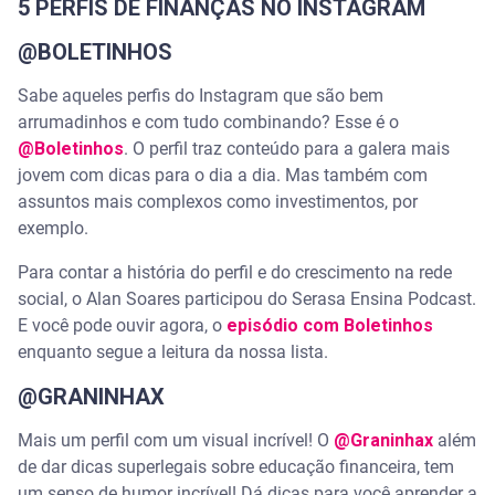
5 PERFIS DE FINANÇAS NO INSTAGRAM
@BOLETINHOS
@SERASA
Sabe aqueles perfis do Instagram que são bem
arrumadinhos e com tudo combinando? Esse é o
@Boletinhos
. O perfil traz conteúdo para a galera mais
jovem com dicas para o dia a dia. Mas também com
assuntos mais complexos como investimentos, por
exemplo.
Para contar a história do perfil e do crescimento na rede
social, o Alan Soares participou do Serasa Ensina Podcast.
E você pode ouvir agora, o
episódio com Boletinhos
enquanto segue a leitura da nossa lista.
@GRANINHAX
Mais um perfil com um visual incrível! O
@Graninhax
além
de dar dicas superlegais sobre educação financeira, tem
um senso de humor incrível! Dá dicas para você aprender a