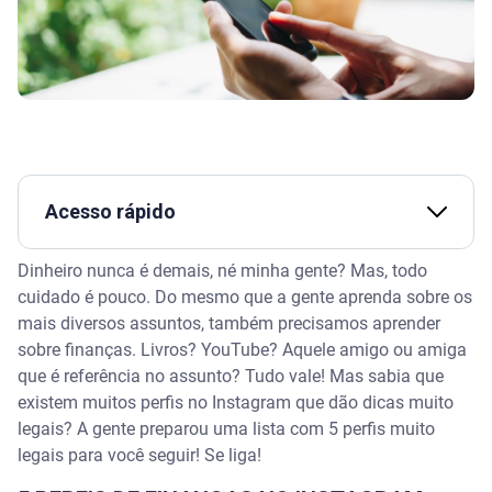
Acesso rápido
Dinheiro nunca é demais, né minha gente? Mas, todo
5 PERFIS DE FINANÇAS NO INSTAGRAM
cuidado é pouco. Do mesmo que a gente aprenda sobre os
mais diversos assuntos, também precisamos aprender
@BOLETINHOS
sobre finanças. Livros? YouTube? Aquele amigo ou amiga
que é referência no assunto? Tudo vale! Mas sabia que
@GRANINHAX
existem muitos perfis no Instagram que dão dicas muito
legais? A gente preparou uma lista com 5 perfis muito
@PAPODEGRANA
legais para você seguir! Se liga!
@FAVELADOINVESTIDOR