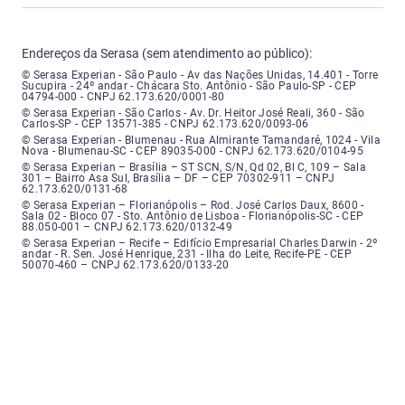
Endereços da Serasa (sem atendimento ao público):
Serasa Experian - São Paulo - Endereço: Avenida das Nações Unidas, núme
© Serasa Experian - São Paulo - Av das Nações Unidas, 14.401 - Torre
Sucupira - 24º andar - Chácara Sto. Antônio - São Paulo-SP - CEP
04794-000 - CNPJ 62.173.620/0001-80
Serasa Experian - São Carlos - Endereço: Avenida Doutor Heitor José Real
© Serasa Experian - São Carlos - Av. Dr. Heitor José Reali, 360 - São
Carlos-SP - CEP 13571-385 - CNPJ 62.173.620/0093-06
Serasa Experian - Blumenau - Endereço: Rua Almirante Tamandaré, número
© Serasa Experian - Blumenau - Rua Almirante Tamandaré, 1024 - Vila
Nova - Blumenau-SC - CEP 89035-000 - CNPJ 62.173.620/0104-95
Serasa Experian - Brasília, Endereço: Setor Comercial Norte, sem número, e
© Serasa Experian – Brasília – ST SCN, S/N, Qd 02, Bl C, 109 – Sala
301 – Bairro Asa Sul, Brasília – DF – CEP 70302-911 – CNPJ
62.173.620/0131-68
Serasa Experian - Florianópolis, Endereço: Rodovia José Carlos, número 8
© Serasa Experian – Florianópolis – Rod. José Carlos Daux, 8600 -
Sala 02 - Bloco 07 - Sto. Antônio de Lisboa - Florianópolis-SC - CEP
88.050-001 – CNPJ 62.173.620/0132-49
Serasa Experian - Recife, Endereço: Edifício Empresarial Charles Darwin,
© Serasa Experian – Recife – Edifício Empresarial Charles Darwin - 2º
andar - R. Sen. José Henrique, 231 - Ilha do Leite, Recife-PE - CEP
50070-460 – CNPJ 62.173.620/0133-20