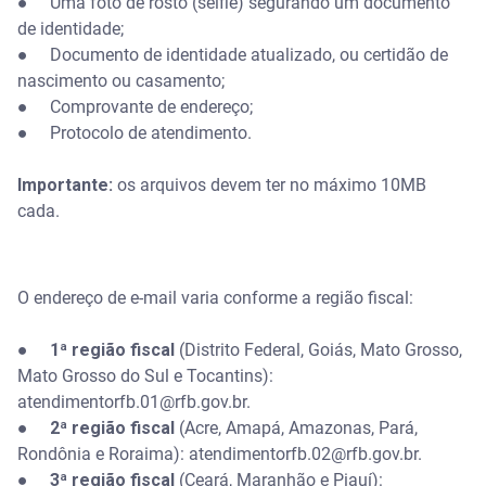
● Uma foto de rosto (selfie) segurando um documento
de identidade;
● Documento de identidade atualizado, ou certidão de
nascimento ou casamento;
● Comprovante de endereço;
● Protocolo de atendimento.
Importante:
os arquivos devem ter no máximo 10MB
cada.
O endereço de e-mail varia conforme a região fiscal:
●
1ª região fiscal
(Distrito Federal, Goiás, Mato Grosso,
Mato Grosso do Sul e Tocantins):
atendimentorfb.01@rfb.gov.br.
●
2ª região fiscal
(Acre, Amapá, Amazonas, Pará,
Rondônia e Roraima): atendimentorfb.02@rfb.gov.br.
●
3ª região fiscal
(Ceará, Maranhão e Piauí):