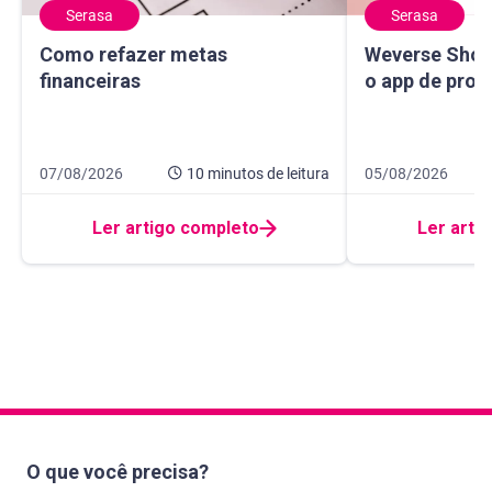
Serasa
Serasa
Como refazer metas financeiras
Weverse Shop: c
Como refazer metas
Weverse Shop
financeiras
o app de prod
Data de publicação 7 de agosto de 2026
10 minutos de leitura
Data de publicaçã
10 minutos de leit
07/08/2026
10 minutos
de leitura
05/08/2026
Ler artigo completo
Ler arti
O que você precisa?