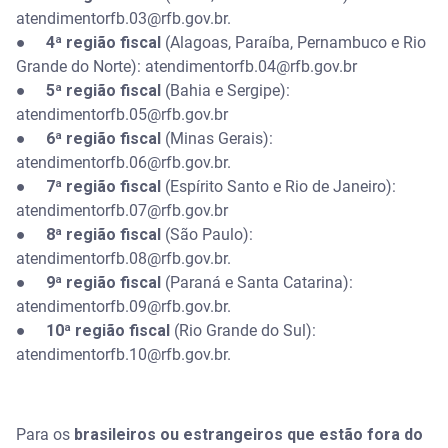
atendimentorfb.03@rfb.gov.br.
●
4ª região fiscal
(Alagoas, Paraíba, Pernambuco e Rio
Grande do Norte): atendimentorfb.04@rfb.gov.br
●
5ª região fiscal
(Bahia e Sergipe):
atendimentorfb.05@rfb.gov.br
●
6ª região fiscal
(Minas Gerais):
atendimentorfb.06@rfb.gov.br.
●
7ª região fiscal
(Espírito Santo e Rio de Janeiro):
atendimentorfb.07@rfb.gov.br
●
8ª região fiscal
(São Paulo):
atendimentorfb.08@rfb.gov.br.
●
9ª região fiscal
(Paraná e Santa Catarina):
atendimentorfb.09@rfb.gov.br.
●
10ª região fiscal
(Rio Grande do Sul):
atendimentorfb.10@rfb.gov.br.
Para os
brasileiros ou estrangeiros que estão fora do