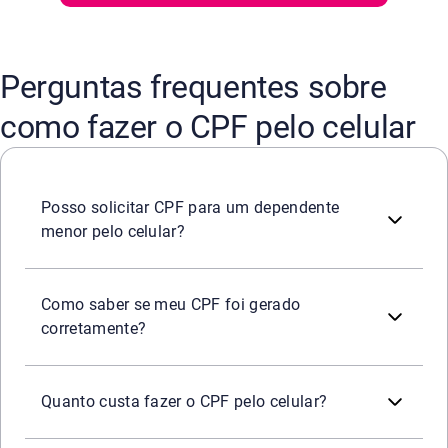
Perguntas frequentes sobre
como fazer o CPF pelo celular
Sim. Preencha o formulário de inscrição do CPF com os d
Posso solicitar CPF para um dependente
menor pelo celular?
Após emitir a primeira ou segunda vias, salve ou imprima 
Como saber se meu CPF foi gerado
corretamente?
Emitir o CPF pelo celular é gratuito. A taxa de R$ 7 é c
Quanto custa fazer o CPF pelo celular?