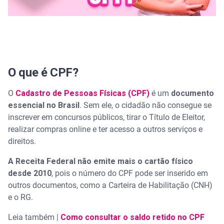
Como saber se o meu CPF está regular na Receita
Existe algum risco de perder o CPF online?
O que fazer se o sistema de inscrição da Receita
O que é CPF?
não funcionar?
O
Cadastro de Pessoas Físicas (CPF)
é um
documento
Como evitar erros comuns na hora de emitir o CPF
essencial no Brasil
. Sem ele, o cidadão não consegue se
inscrever em concursos públicos, tirar o Título de Eleitor,
Tenha todos os documentos necessários
realizar compras online e ter acesso a outros serviços e
direitos.
Utilize fontes confiáveis
A Receita Federal não emite mais o cartão físico
Preencha os formulários com atenção
desde 2010
, pois o número do CPF pode ser inserido em
outros documentos, como a Carteira de Habilitação (CNH)
Revise os dados
e o RG.
Leia também |
Confirme as informações
Como consultar o saldo retido no CPF