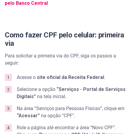
pelo Banco Central
Busque ajuda profissional
Descomplique com a Serasa Ensina
Como fazer CPF pelo celular: primeira
Perguntas frequentes sobre como fazer o CPF pelo
via
celular
Para solicitar a primeira via do CPF, siga os passos a
Posso solicitar CPF para um dependente menor
seguir:
pelo celular?
Acesse o
site oficial da Receita Federal
.
Como saber se meu CPF foi gerado corretamente?
Selecione a opção
“Serviços - Portal de Serviços
Quanto custa fazer o CPF pelo celular?
Digitais”
na tela inicial.
Como fazer a segunda via do CPF pelo celular sem
Na área “Serviços para Pessoas Físicas”, clique em
conta gov.br?
“Acessar”
na opção “CPF".
O CPF gerado pelo celular tem validade legal?
Role a página até encontrar a área “Novo CPF”.