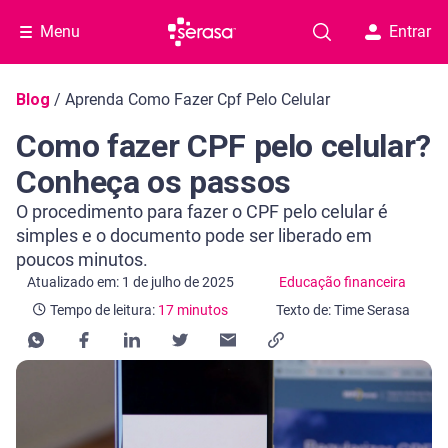
Menu
Entrar
Navegação do blog
Blog
/
Aprenda Como Fazer Cpf Pelo Celular
Como fazer CPF pelo celular?
Conheça os passos
O procedimento para fazer o CPF pelo celular é
simples e o documento pode ser liberado em
poucos minutos.
Categoria Educação financeira
Tempo de leitura: 17 minutos
Atualizado em: 1 de julho de 2025
Educação financeira
Tempo de leitura:
17 minutos
Texto de: Time Serasa