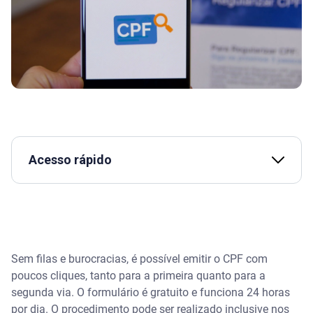
Acesso rápido
Assista | Aprenda passo a passo como solicitar a
2ª via do seu CPF
O que é CPF?
Sem filas e burocracias, é possível emitir o CPF com
poucos cliques, tanto para a primeira quanto para a
Como fazer CPF pelo celular: primeira via
segunda via. O formulário é gratuito e funciona 24 horas
por dia. O procedimento pode ser realizado inclusive nos