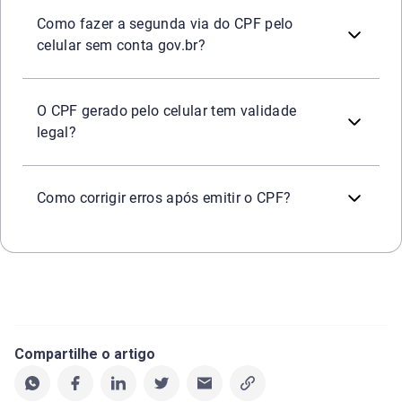
Para emitir a segunda via do CPF sem precisar ter cadastr
Como fazer a segunda via do CPF pelo
celular sem conta gov.br?
Sim. O CPF obtido pelo site ou aplicativo da Receita Fed
O CPF gerado pelo celular tem validade
legal?
Se o comprovante digital contiver erros, é possível solic
Caso os erros tenham causado a suspensão do CPF, escol
Como corrigir erros após emitir o CPF?
Compartilhe o artigo