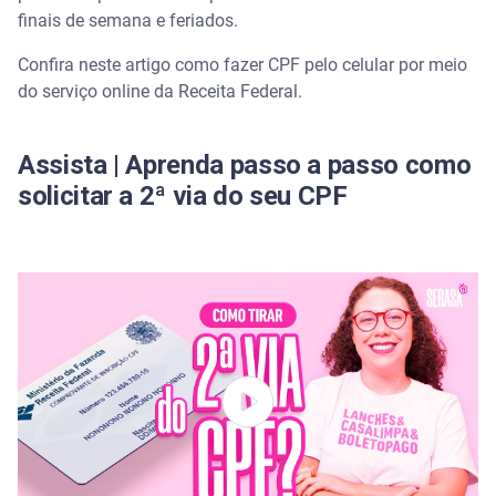
Como enviar ou apresentar documentos à Receita
Federal
finais de semana e feriados.
Confira neste artigo como fazer CPF pelo celular por meio
Por e-mail
do serviço online da Receita Federal.
Presencialmente
Assista | Aprenda passo a passo como
Como fazer CPF pelo celular: segunda via
solicitar a 2ª via do seu CPF
Site da Receita Federal
Portal e-CAC
Quero consultar a segunda via do CPF, mas esqueci
o número
Verifique em outros documentos
Procure a Receita Federal