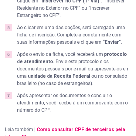
Clique em
“Inscrever no CPF (1ª via)”
, “Inscrever
Residente no Exterior no CPF” ou “Inscrever
Como corrigir erros após emitir o CPF?
Estrangeiro no CPF".
Ao clicar em uma das opções, será carregada uma
ficha de inscrição. Complete-a corretamente com
suas informações pessoais e clique em
“Enviar"
.
Após o envio da ficha, você receberá um
protocolo
de atendimento
. Envie este protocolo e os
documentos pessoais por e-mail ou apresente-os em
uma
unidade da Receita Federal
ou no consulado
brasileiro (no caso de estrangeiros).
Após apresentar os documentos e concluir o
atendimento, você receberá um comprovante com o
número do CPF.
Leia também |
Como consultar CPF de terceiros pela