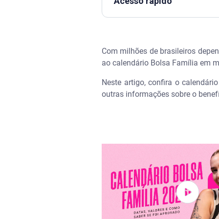
Acesso rápido
Assista | Calendário Bolsa Fa
Com milhões de brasileiros depend
Qual a data do pagamento do 
ao calendário Bolsa Família em m
Vai ser antecipado o Bolsa Fa
Neste artigo, confira o calendár
outras informações sobre o benef
Qual o calendário de pagamen
Adicional de R$ 150 para cri
Quem perde o Bolsa Família em
Qual NIS recebe hoje?
Como consultar o calendário of