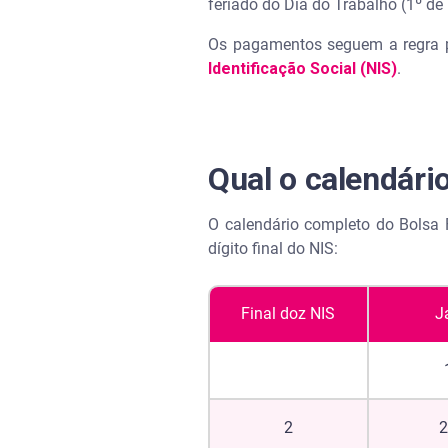
feriado do Dia do Trabalho (1º d
Os pagamentos seguem a regra p
Pode renovar o passaporte onl
Identificação Social (NIS)
.
Quanto tempo demora para o p
Qual o calendári
O calendário completo do Bolsa 
dígito final do NIS:
Final doz NIS
J
2