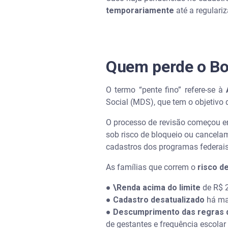
temporariamente
até a regulari
Quem perde o Bol
O termo “pente fino” refere-se à
Social (MDS), que tem o objetivo 
O processo de revisão começou e
sob risco de bloqueio ou cancela
cadastros dos programas federai
As famílias que correm o
risco d
● \Renda acima do limite
de R$ 
● Cadastro desatualizado
há ma
● Descumprimento das regras d
de gestantes e frequência escola