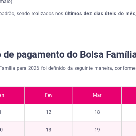
e maio).
adrão, sendo realizados nos
últimos dez dias úteis do mês
ine?
assaporte ficar pronto?
o de pagamento do Bolsa Famíli
Família para 2026 foi definido da seguinte maneira, conform
an
Fev
Mar
1
12
18
20
13
19