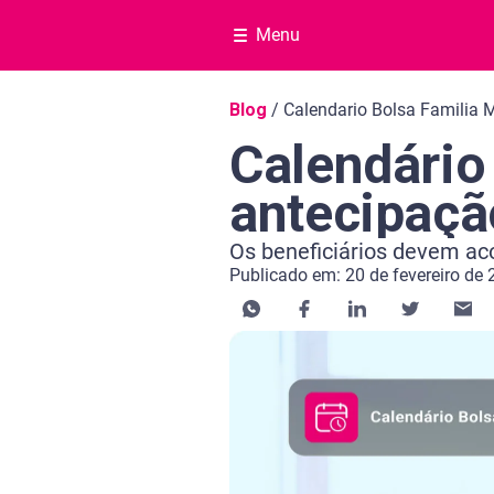
Menu
Navegação do blog
Blog
/
Calendario Bolsa Familia 
Calendário
antecipaçã
Os beneficiários devem ac
Publicado em: 20 de fevereiro de
Categoria Educação financeira
Tempo de leitura: 6 minutos