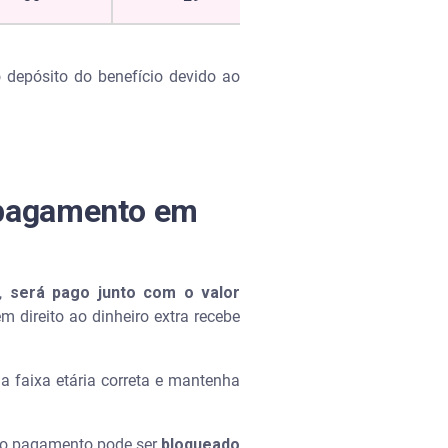
 depósito do benefício devido ao
o pagamento em
s,
será pago junto com o valor
direito ao dinheiro extra recebe
na faixa etária correta e mantenha
, o pagamento pode ser
bloqueado