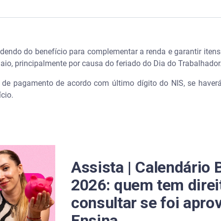
mília 2026: quem tem direito e como consultar se foi aprovado 
endo do benefício para complementar a renda e garantir itens 
Bolsa Família no mês de maio?
aio, principalmente por causa do feriado do Dia do Trabalhado
mília em maio de 2026 devido ao feriado?
io de pagamento de acordo com último dígito do NIS, se haver
ício.
to do Bolsa Família para 2026?
anças: como será o pagamento em maio?
 maio? O que é o “pente fino”?
Assista | Calendário 
2026: quem tem direi
consultar se foi apro
icial do Bolsa Família no site ou app?
Ensina