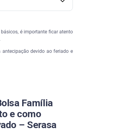
– Serasa Ensina
básicos, é importante ficar atento
r.
á antecipação devido ao feriado e
Bolsa Família
to e como
vado – Serasa