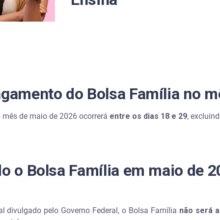
Desenvolvimento e Assistência Social (MDS)
Caixa Econômica
olsa Família em maio devido ao feriado do Dia do Trabalho?
agamento do Bolsa Família no 
sina
 mês de maio de 2026 ocorrerá
entre os dias 18 e 29
, exclui
lendário Bolsa Família de maio
ia mês de maio?
do o Bolsa Família em maio de 2
 subiu para R$ 705?
to do meu benefício?
al divulgado pelo Governo Federal, o Bolsa Família
não será a