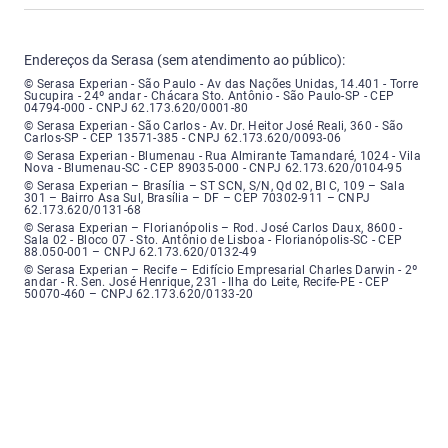
Endereços da Serasa (sem atendimento ao público):
Serasa Experian - São Paulo - Endereço: Avenida das Nações Unidas, núme
© Serasa Experian - São Paulo - Av das Nações Unidas, 14.401 - Torre
Sucupira - 24º andar - Chácara Sto. Antônio - São Paulo-SP - CEP
04794-000 - CNPJ 62.173.620/0001-80
Serasa Experian - São Carlos - Endereço: Avenida Doutor Heitor José Real
© Serasa Experian - São Carlos - Av. Dr. Heitor José Reali, 360 - São
Carlos-SP - CEP 13571-385 - CNPJ 62.173.620/0093-06
Serasa Experian - Blumenau - Endereço: Rua Almirante Tamandaré, número
© Serasa Experian - Blumenau - Rua Almirante Tamandaré, 1024 - Vila
Nova - Blumenau-SC - CEP 89035-000 - CNPJ 62.173.620/0104-95
Serasa Experian - Brasília, Endereço: Setor Comercial Norte, sem número, e
© Serasa Experian – Brasília – ST SCN, S/N, Qd 02, Bl C, 109 – Sala
301 – Bairro Asa Sul, Brasília – DF – CEP 70302-911 – CNPJ
62.173.620/0131-68
Serasa Experian - Florianópolis, Endereço: Rodovia José Carlos, número 8
© Serasa Experian – Florianópolis – Rod. José Carlos Daux, 8600 -
Sala 02 - Bloco 07 - Sto. Antônio de Lisboa - Florianópolis-SC - CEP
88.050-001 – CNPJ 62.173.620/0132-49
Serasa Experian - Recife, Endereço: Edifício Empresarial Charles Darwin,
© Serasa Experian – Recife – Edifício Empresarial Charles Darwin - 2º
andar - R. Sen. José Henrique, 231 - Ilha do Leite, Recife-PE - CEP
50070-460 – CNPJ 62.173.620/0133-20