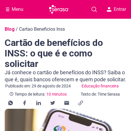
Menu
Entrar
Navegação do blog
Blog
/
Cartao Beneficios Inss
Cartão de benefícios do
INSS: o que é e como
solicitar
Já conhece o cartão de benefícios do INSS? Saiba o
que é, quais bancos oferecem e quem pode solicitar.
Categoria Educação financeira
Tempo de leitura: 10 minutos
Publicado em: 29 de agosto de 2024
Educação financeira
Tempo de leitura:
10 minutos
Texto de: Time Serasa